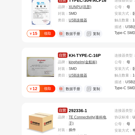
TYPEC-304-ACP16
连接器类型
品牌：
XUNPU(讯普)
公母
：
母
封装：
SMD
安装方式
：
类目：
USB连接器
触点数量
：
1
描述：
USB
Type-C SM
15
领取
￥
数据手册
复制
KH-TYPE-C-16P
连接器类型
品牌：
kinghelm(金航标)
公母
：
母
封装：
SMD
安装方式
：
类目：
USB连接器
触点数量
：
1
描述：
USB
Type-C SM
12
领取
￥
数据手册
复制
292336-1
连接器类型
品牌：
TE Connectivity(泰科电
协议标准
：
U
子)
公母
：
母
封装：
插件
安装方式
：