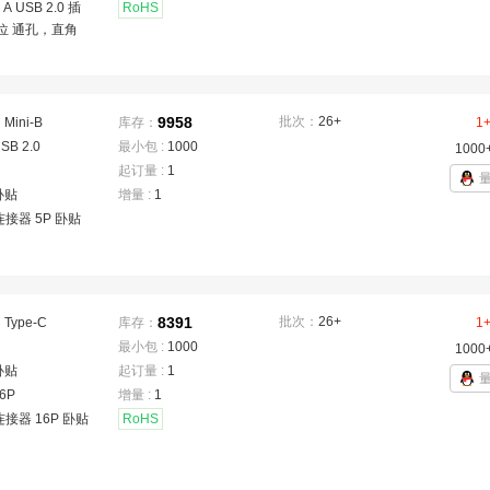
 A USB 2.0 插
RoHS
 位 通孔，直角
9958
批次：
26+
：
Mini-B
库存：
1
SB 2.0
最小包 :
1000
1000
起订量 :
1
卧贴
增量 :
1
连接器 5P 卧贴
8391
批次：
26+
：
Type-C
库存：
1
最小包 :
1000
1000
卧贴
起订量 :
1
6P
增量 :
1
连接器 16P 卧贴
RoHS