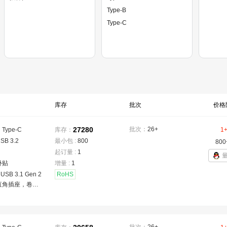
Type-B
Type-C
库存
批次
价格
27280
批次：
26+
：
Type-C
库存：
1
SB 3.2
最小包 :
800
800
起订量 :
1
卧贴
增量 :
1
SB 3.1 Gen 2
RoHS
直角插座，卷盘
8防护等级，表面
到电路板连接，
电路板，USB
-C，USB连接器