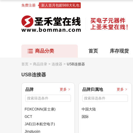
免费注册
新人首月包邮988大礼包
商品分类
首页
库存现货
首页
>
商品目录
>
连接器
>
USB连接器
USB连接器
品牌
品牌归属地
更多
更多
FOXCONN(富士康)
中国大陆
GCT
国际
JAE(日本航空电子)
Jingtuojin