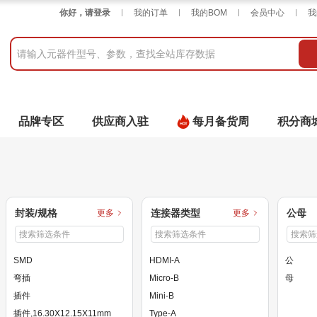
你好，请登录
我的订单
我的BOM
会员中心
我
品牌专区
供应商入驻
每月备货周
积分商
封装/规格
连接器类型
公母
更多
更多
SMD
HDMI-A
公
弯插
Micro-B
母
插件
Mini-B
插件,16.30X12.15X11mm
Type-A