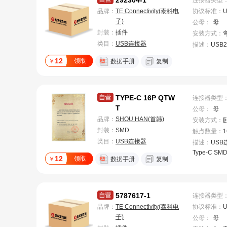
292304-1
连接器类型
品牌：
TE Connectivity(泰科电
协议标准
：
U
子)
公母
：
母
封装：
插件
安装方式
：
类目：
USB连接器
描述：
USB
12
领取
￥
数据手册
复制
TYPE-C 16P QTW
连接器类型
T
公母
：
母
品牌：
SHOU HAN(首韩)
安装方式
：
封装：
SMD
触点数量
：
1
类目：
USB连接器
描述：
USB
Type-C SM
12
领取
￥
数据手册
复制
5787617-1
连接器类型
品牌：
TE Connectivity(泰科电
协议标准
：
U
子)
公母
：
母