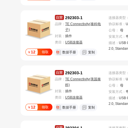
292303-1
连接器类型
品牌：
TE Connectivity(泰科电
协议标准
：
U
子)
公母
：
母
封装：
插件
安装方式
：
类目：
USB连接器
描述：
USB C
2.0, Standar
12
领取
￥
数据手册
复制
ptacle, 1 Por
gle, Tube / 
sh, Through 
Cable-to-Bo
292303-1
连接器类型
品牌：
TE Connectivity(美国泰
协议标准
：
U
科)
公母
：
母
封装：
插件
安装方式
：
类目：
USB连接器
描述：
USB C
2.0, Standar
12
领取
￥
数据手册
复制
ptacle, 1 Por
gle, Tube / 
sh, Through 