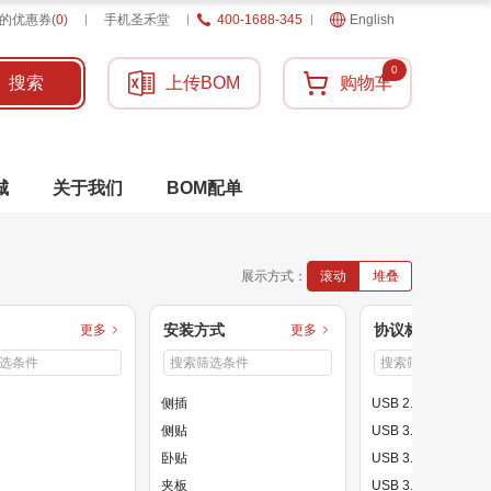
的优惠券
(
0
)
手机圣禾堂
400-1688-345
English
0
搜索
上传BOM
购物车
城
关于我们
BOM配单
展示方式：
滚动
堆叠
安装方式
协议标准
更多
更多
侧插
USB 2.0
侧贴
USB 3.0
卧贴
USB 3.1
夹板
USB 3.2