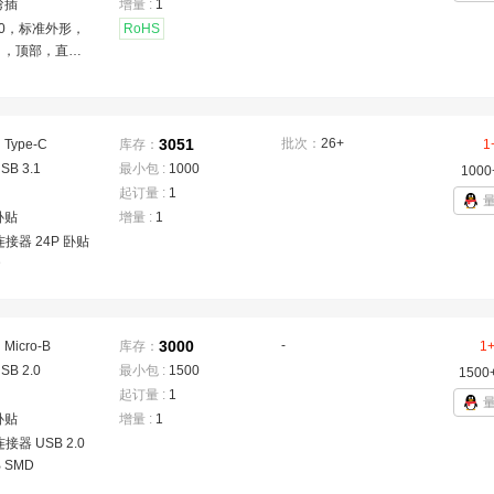
弯插
增量 :
1
.0，标准外形，
RoHS
口，顶部，直
式与托盘包装，
线缆对板连接，
B 连接器
3051
批次：
26+
：
Type-C
库存：
1
SB 3.1
最小包 :
1000
1000
起订量 :
1
卧贴
增量 :
1
连接器 24P 卧贴
D
3000
-
：
Micro-B
库存：
1
SB 2.0
最小包 :
1500
1500
起订量 :
1
卧贴
增量 :
1
接器 USB 2.0
B SMD