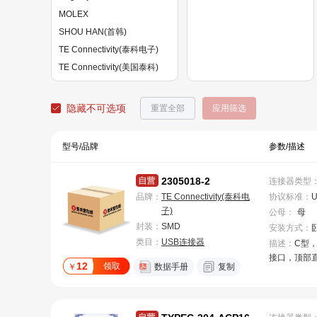
MOLEX
SHOU HAN(首韩)
TE Connectivity(泰科电子)
TE Connectivity(美国泰科)
XUNPU(讯普)
hanxia(韩下)
隐藏不可选项
重置全部
应用筛选
kinghelm(金航标)
精拓金
型号/品牌
参数/描述
韩国韩荣
2305018-2
连接器类型
品牌：
TE Connectivity(泰科电
协议标准
：
U
子)
公母
：
母
封装：
SMD
安装方式
：
类目：
USB连接器
描述：
C型，U
接口，顶部
12
领取
￥
数据手册
复制
包装，IPX
贴装，线缆
可密封，印刷
3.1 Type