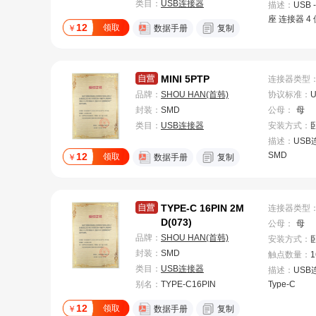
类目：
USB连接器
描述：
USB -
座 连接器 4
12
领取
￥
数据手册
复制
MINI 5PTP
连接器类型
品牌：
SHOU HAN(首韩)
协议标准
：
U
封装：
SMD
公母
：
母
类目：
USB连接器
安装方式
：
描述：
USB
SMD
12
领取
￥
数据手册
复制
TYPE-C 16PIN 2M
连接器类型
D(073)
公母
：
母
品牌：
SHOU HAN(首韩)
安装方式
：
封装：
SMD
触点数量
：
1
类目：
USB连接器
描述：
USB
别名：
TYPE-C16PIN
Type-C
12
领取
￥
数据手册
复制