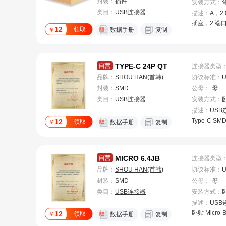
封装：
插件
安装方式
：
类目：
USB连接器
描述：
A，2
插座，2 端
12
领取
￥
数据手册
复制
角，盒式/盒
通孔焊接，
8 针位，US
TYPE-C 24P QT
连接器类型
品牌：
SHOU HAN(首韩)
协议标准
：
U
封装：
SMD
公母
：
母
类目：
USB连接器
安装方式
：
描述：
USB
Type-C SM
12
领取
￥
数据手册
复制
MICRO 6.4JB
连接器类型
品牌：
SHOU HAN(首韩)
协议标准
：
U
封装：
SMD
公母
：
母
类目：
USB连接器
安装方式
：
描述：
USB连
卧贴 Micro-
12
领取
￥
数据手册
复制