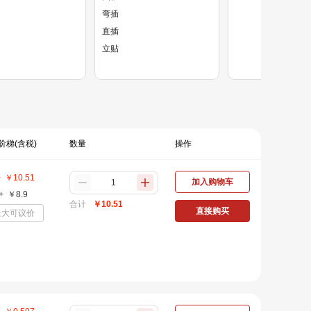
弯插
直插
立贴
阶梯(含税)
数量
操作
+
￥
10.51
加入购物车
+
￥
8.9
合计
￥
10.51
直接购买
量大可议价