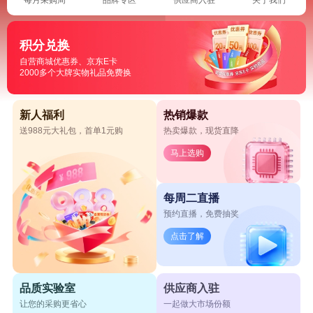
积分兑换
自营商城优惠券、京东E卡
2000多个大牌实物礼品免费换
新人福利
热销爆款
送988元大礼包，首单1元购
热卖爆款，现货直降
马上选购
每周二直播
预约直播，免费抽奖
点击了解
品质实验室
供应商入驻
让您的采购更省心
一起做大市场份额