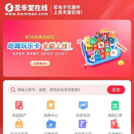
搜索
请输入型号、参数、查找全站库存数据1
优选国产
领券中心
自营专区
我的订单
每月采购周
品牌专区
供应商入驻
关于我们