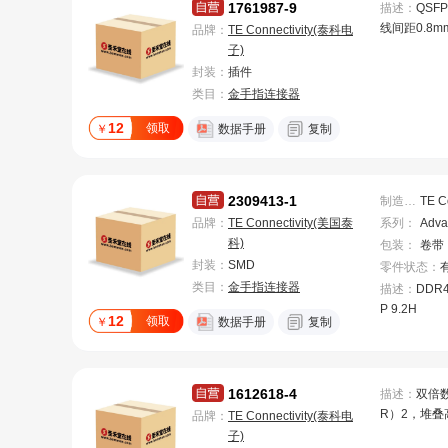
1761987-9
描述：
QSF
线间距0.8mm
品牌：
TE Connectivity(泰科电
信号型，工作
子)
105°C [-6
封装：
插件
速率（最大值）
类目：
金手指连接器
8针
12
领取
￥
数据手册
复制
2309413-1
制造商
：
品牌：
TE Connectivity(美国泰
系列
：
Adv
科)
包装
：
卷带
封装：
SMD
零件状态
：
类目：
金手指连接器
描述：
DDR4
P 9.2H
12
领取
￥
数据手册
复制
1612618-4
描述：
双倍
R）2，堆叠高
品牌：
TE Connectivity(泰科电
62英寸]，
子)