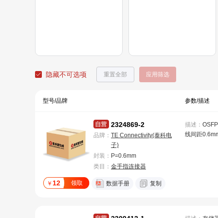
隐藏不可选项
重置全部
应用筛选
型号/品牌
参数/描述
2324869-2
描述：
OSF
线间距0.6mm
品牌：
TE Connectivity(泰科电
信号型，工作
子)
至85°C [-6
封装：
P=0.6mm
速率（最大值）
类目：
金手指连接器
0针
12
领取
￥
数据手册
复制