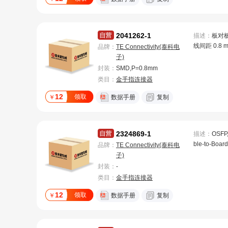
功率，工作温度
5 °C [-40 –
GFF，M.2 
2041262-1
描述：
板对板
线间距 0.8 mm
品牌：
TE Connectivity(泰科电
堆叠高度 6.8 m
子)
n]，闪金处理
封装：
SMD,P=0.8mm
press、迷你 P
类目：
金手指连接器
及 mSATA
12
领取
￥
数据手册
复制
2324869-1
描述：
OSFP,
ble-to-Board
品牌：
TE Connectivity(泰科电
ax) 28 Gb/s,
子)
Mount, Print
封装：
-
d, Board Mou
类目：
金手指连接器
F [-55 – 85 °
12
领取
￥
数据手册
复制