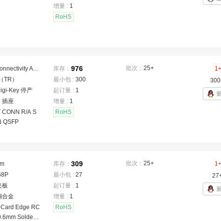
DR2小外形双列
增量 :
1
块（SO DIM
RoHS
IMM插座
976
批次：
25+
TE Connectivity AMP Connectors
库存：
1
（TR）
最小包 :
300
300
igi-Key 停产
起订量 :
1
：
插座
增量 :
1
 CONN R/A S
RoHS
N QSFP
309
批次：
25+
mm
库存：
1
68P
最小包 :
27
27
夹板
起订量 :
1
铜合金
增量 :
1
 Card Edge RC
RoHS
0.6mm Solder S