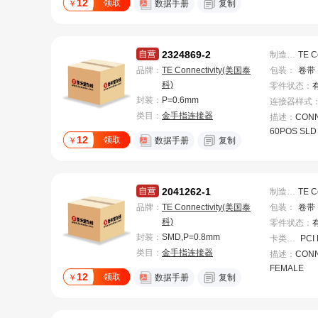
12
领取
￥
数据手册
复制
T SMD
2324869-2
制造商
：
品牌：
TE Connectivity(美国泰
包装
：
卷带
科)
零件状态
：
封装：
P=0.6mm
连接器样式
类目：
金手指连接器
描述：
CONN
60POS SLD
12
领取
￥
数据手册
复制
2041262-1
制造商
：
品牌：
TE Connectivity(美国泰
包装
：
卷带
科)
零件状态
：
封装：
SMD,P=0.8mm
卡类型
：
类目：
金手指连接器
描述：
CONN
FEMALE
12
领取
￥
数据手册
复制