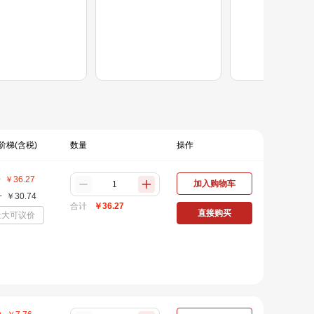
阶梯(含税)
数量
操作
+
￥
36.27
加入购物车
+
￥
30.74
合计
￥
36.27
直接购买
量大可议价