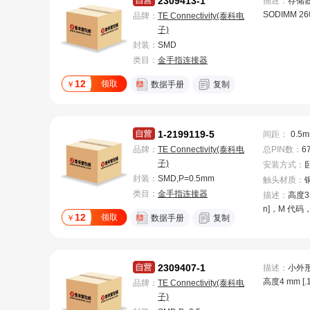
2309413-1
描述：
存储器
SODIMM 26
品牌：
TE Connectivity(泰科电
子)
封装：
SMD
类目：
金手指连接器
12
领取
￥
数据手册
复制
1-2199119-5
间距
：
0.5
品牌：
TE Connectivity(泰科电
总PIN数
：
6
子)
安装方式
：
封装：
SMD,P=0.5mm
触头材质
：
类目：
金手指连接器
描述：
高度3.2
n]，M 代码
12
领取
￥
数据手册
复制
功率，-40 – 80
6 °F]，M.2
接器
2309407-1
描述：
小外
高度4 mm [.
品牌：
TE Connectivity(泰科电
块方向，26
子)
DIMM，SO