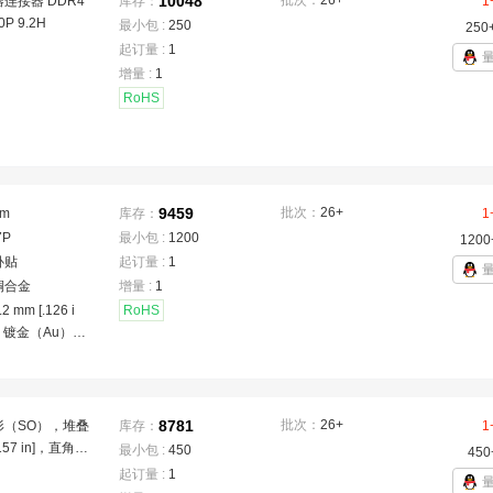
10048
批次：
26+
连接器 DDR4
库存：
1
0P 9.2H
最小包 :
250
250
起订量 :
1
增量 :
1
RoHS
9459
批次：
26+
mm
库存：
1
7P
最小包 :
1200
1200
卧贴
起订量 :
1
铜合金
增量 :
1
 mm [.126 i
RoHS
，镀金（Au），
 °C [-40 – 17
 NGFF，M.2 连
8781
批次：
26+
形（SO），堆叠
库存：
1
157 in]，直角模
最小包 :
450
450
0针脚，DDR4
起订量 :
1
 DIMM插座