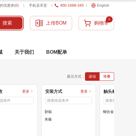
的优惠券
(
0
)
手机圣禾堂
400-1688-345
English
0
搜索
上传BOM
购物车
城
关于我们
BOM配单
展示方式：
滚动
堆叠
数
安装方式
触头材质
更多
更多
卧贴
铜合金
夹板