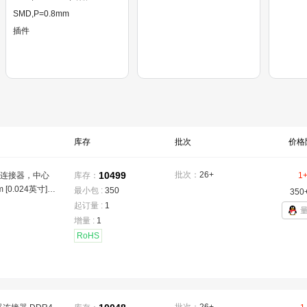
SMD,P=0.8mm
插件
库存
批次
价格
10499
批次：
26+
P连接器，中心
库存：
1
 [0.024英寸]，
最小包 :
350
350
温度范围 -55
起订量 :
1
7至185°F]，数据
增量 :
1
28 Gb/s，6
RoHS