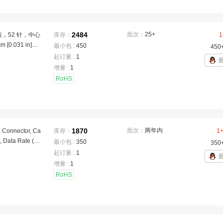
范围 -40 – 8
 185 °F]，M.2 N
连接器
2484
批次：
25+
，52 针，中心
库存：
1
 [0.031 in]，
最小包 :
450
450
m [0.268 i
起订量 :
1
，迷你 PCI Ex
增量 :
1
CI Express
RoHS
1870
批次：
两年内
 Connector, Ca
库存：
1
, Data Rate (M
最小包 :
350
350
 Surface Mount
起订量 :
1
ed Circuit Boar
增量 :
1
nt, -67 – 185 °
RoHS
C]