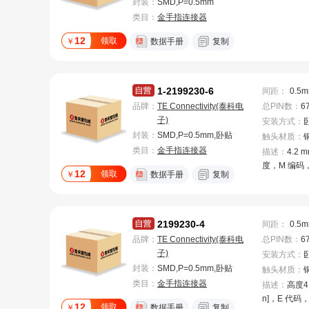
封装：
SMD,P=0.5mm
类目：
金手指连接器
12
领取
￥
数据手册
复制
1-2199230-6
间距
：
0.5
品牌：
TE Connectivity(泰科电
总PIN数
：
6
子)
安装方式
：
封装：
SMD,P=0.5mm,卧贴
触头材质
：
类目：
金手指连接器
描述：
4.2 m
度，M 编码，
12
领取
￥
数据手册
复制
源，-40 – 85 
°F]，M.2 N
器
2199230-4
间距
：
0.5
品牌：
TE Connectivity(泰科电
总PIN数
：
6
子)
安装方式
：
封装：
SMD,P=0.5mm,卧贴
触头材质
：
类目：
金手指连接器
描述：
高度4.2
n]，E 代码
12
领取
￥
数据手册
复制