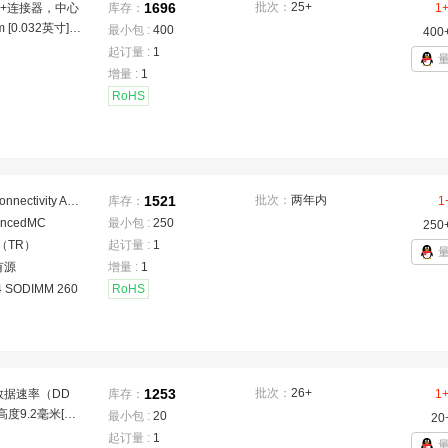
1696
批次：
25+
P+连接器，中心
库存：
1
 [0.032英寸]，
最小包 :
400
400
温度范围-55至
起订量 :
1
7至221°F]，数据
增量 :
1
14 Gb/s，3
RoHS
1521
批次：
两年内
TE Connectivity AMP Connectors
库存：
1
ancedMC
最小包 :
250
250
（TR）
起订量 :
1
有源
增量 :
1
 SODIMM 260
RoHS
1253
批次：
26+
数据速率（DD
库存：
1
度9.2毫米[0.3
最小包 :
20
20
直角模块方向，2
起订量 :
1