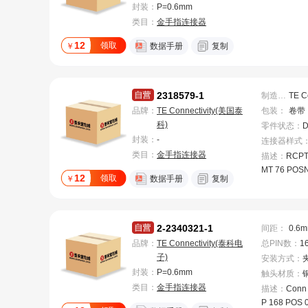
00引脚，D
封装：
P=0.6mm
直插式内存模
类目：
金手指连接器
M），SO D
12
领取
￥
数据手册
复制
2318579-1
制造商
：
品牌：
TE Connectivity(美国泰
包装
：
卷带
科)
零件状态
：
D
封装：
-
连接器样式
类目：
金手指连接器
描述：
RCPT
MT 76 POS
12
领取
￥
数据手册
复制
2-2340321-1
间距
：
0.6
品牌：
TE Connectivity(泰科电
总PIN数
：
1
子)
安装方式
：
封装：
P=0.6mm
触头材质
：
类目：
金手指连接器
描述：
Conn
P 168 POS 