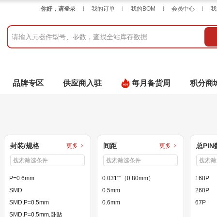
你好，请登录
我的订单
我的BOM
会员中心
我
品牌专区
供应商入驻
每月备货周
积分商
封装/规格
间距
总PIN
更多
更多
P=0.6mm
0.031""（0.80mm）
168P
SMD
0.5mm
260P
SMD,P=0.5mm
0.6mm
67P
SMD,P=0.5mm,卧贴