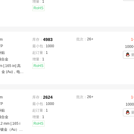
增量 :
1
RoHS
4983
批次：
26+
mm
库存：
1
7P
最小包 :
1000
1000
卧贴
起订量 :
1
铜合金
增量 :
1
m [.165 in] 高
RoHS
金 (Au)，电
°C [-40 – 185
GFF，M.2 连接
2624
批次：
26+
mm
库存：
1
7P
最小包 :
1000
1000
卧贴
起订量 :
1
铜合金
增量 :
1
 mm [.165 i
RoHS
，镀金（Au），