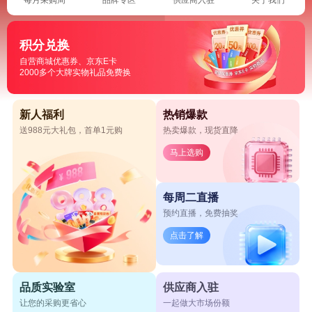
积分兑换
自营商城优惠券、京东E卡
2000多个大牌实物礼品免费换
新人福利
热销爆款
送988元大礼包，首单1元购
热卖爆款，现货直降
马上选购
每周二直播
预约直播，免费抽奖
点击了解
品质实验室
供应商入驻
让您的采购更省心
一起做大市场份额