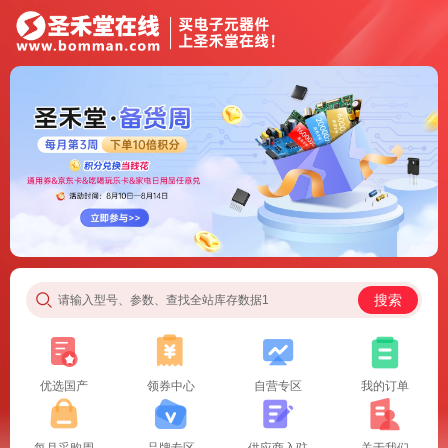
搜索
请输入型号、参数、查找全站库存数据1
优选国产
领券中心
自营专区
我的订单
每月采购周
品牌专区
供应商入驻
关于我们