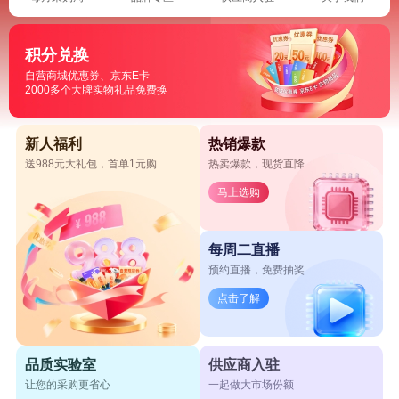
积分兑换
自营商城优惠券、京东E卡
2000多个大牌实物礼品免费换
新人福利
热销爆款
送988元大礼包，首单1元购
热卖爆款，现货直降
马上选购
每周二直播
预约直播，免费抽奖
点击了解
品质实验室
供应商入驻
让您的采购更省心
一起做大市场份额