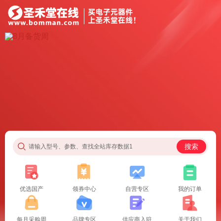
搜索
请输入型号、参数、查找全站库存数据1
优选国产
领券中心
自营专区
我的订单
每月采购周
品牌专区
供应商入驻
关于我们