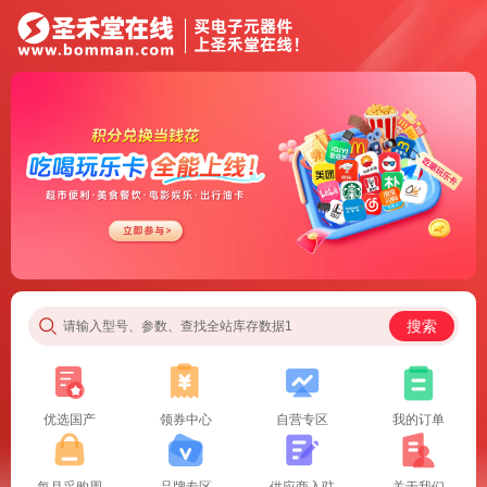
搜索
请输入型号、参数、查找全站库存数据1
优选国产
领券中心
自营专区
我的订单
每月采购周
品牌专区
供应商入驻
关于我们