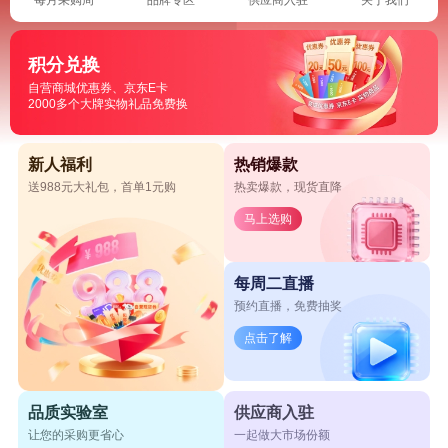
积分兑换
自营商城优惠券、京东E卡
2000多个大牌实物礼品免费换
新人福利
热销爆款
送988元大礼包，首单1元购
热卖爆款，现货直降
马上选购
每周二直播
预约直播，免费抽奖
点击了解
品质实验室
供应商入驻
让您的采购更省心
一起做大市场份额