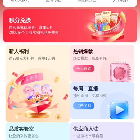
积分兑换
自营商城优惠券、京东E卡
2000多个大牌实物礼品免费换
新人福利
热销爆款
送988元大礼包，首单1元购
热卖爆款，现货直降
马上选购
每周二直播
预约直播，免费抽奖
点击了解
品质实验室
供应商入驻
让您的采购更省心
一起做大市场份额