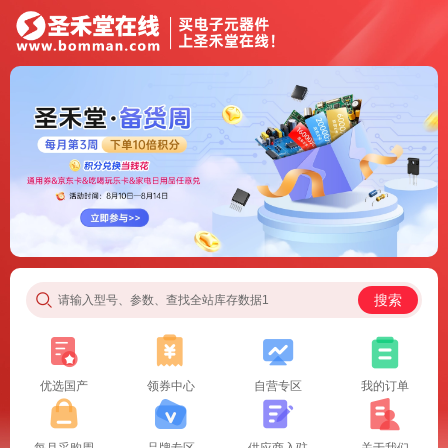
搜索
请输入型号、参数、查找全站库存数据1
优选国产
领券中心
自营专区
我的订单
每月采购周
品牌专区
供应商入驻
关于我们