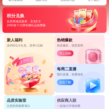
积分兑换
自营商城优惠券、京东E卡
2000多个大牌实物礼品免费换
新人福利
热销爆款
送988元大礼包，首单1元购
热卖爆款，现货直降
马上选购
每周二直播
预约直播，免费抽奖
点击了解
品质实验室
供应商入驻
让您的采购更省心
一起做大市场份额