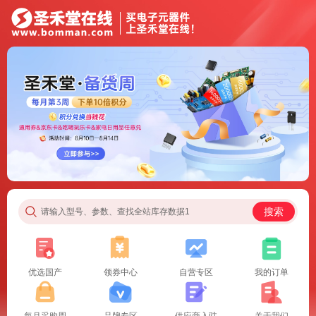
搜索
请输入型号、参数、查找全站库存数据1
优选国产
领券中心
自营专区
我的订单
每月采购周
品牌专区
供应商入驻
关于我们