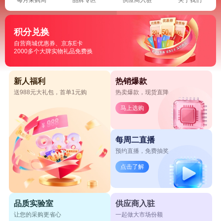
积分兑换
自营商城优惠券、京东E卡
2000多个大牌实物礼品免费换
新人福利
热销爆款
送988元大礼包，首单1元购
热卖爆款，现货直降
马上选购
每周二直播
预约直播，免费抽奖
点击了解
品质实验室
供应商入驻
让您的采购更省心
一起做大市场份额