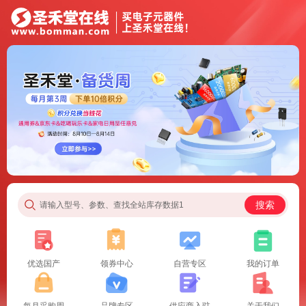
搜索
请输入型号、参数、查找全站库存数据1
优选国产
领券中心
自营专区
我的订单
每月采购周
品牌专区
供应商入驻
关于我们