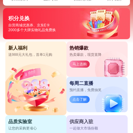
积分兑换
自营商城优惠券、京东E卡
2000多个大牌实物礼品免费换
新人福利
热销爆款
送988元大礼包，首单1元购
热卖爆款，现货直降
马上选购
每周二直播
预约直播，免费抽奖
点击了解
品质实验室
供应商入驻
让您的采购更省心
一起做大市场份额