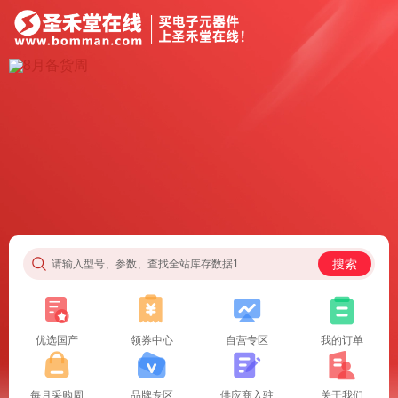
搜索
请输入型号、参数、查找全站库存数据1
优选国产
领券中心
自营专区
我的订单
每月采购周
品牌专区
供应商入驻
关于我们