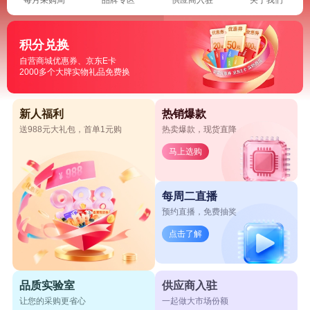
积分兑换
自营商城优惠券、京东E卡
2000多个大牌实物礼品免费换
新人福利
热销爆款
送988元大礼包，首单1元购
热卖爆款，现货直降
马上选购
每周二直播
预约直播，免费抽奖
点击了解
品质实验室
供应商入驻
让您的采购更省心
一起做大市场份额