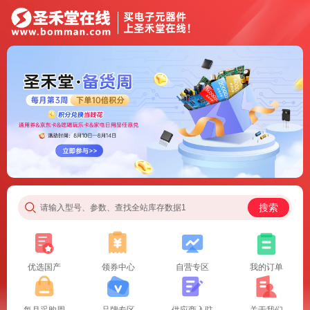
搜索
请输入型号、参数、查找全站库存数据1
优选国产
领券中心
自营专区
我的订单
每月采购周
品牌专区
供应商入驻
关于我们