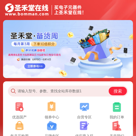
搜索
请输入型号、参数、查找全站库存数据1
优选国产
领券中心
自营专区
我的订单
每月采购周
品牌专区
供应商入驻
关于我们