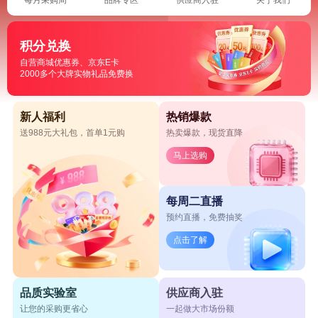
积分兑换
自营商城优惠券、京东E卡
2000多个大牌实物礼品免费换
新人福利
热销爆款
送988元大礼包，首单1元购
热卖爆款，现货直降
马上选购
每周二直播
预约直播，免费抽奖
点击了解
品质实验室
供应商入驻
让您的采购更省心
一起做大市场份额