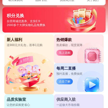
积分兑换
自营商城优惠券、京东E卡
2000多个大牌实物礼品免费换
新人福利
热销爆款
送988元大礼包，首单1元购
热卖爆款，现货直降
马上选购
每周二直播
预约直播，免费抽奖
点击了解
品质实验室
供应商入驻
让您的采购更省心
一起做大市场份额