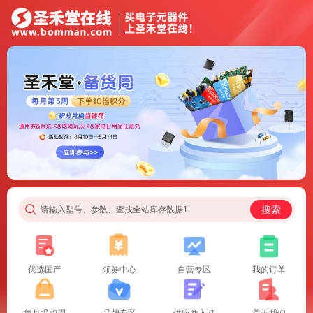
搜索
请输入型号、参数、查找全站库存数据1
优选国产
领券中心
自营专区
我的订单
每月采购周
品牌专区
供应商入驻
关于我们