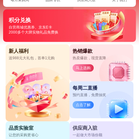
积分兑换
自营商城优惠券、京东E卡
2000多个大牌实物礼品免费换
新人福利
热销爆款
送988元大礼包，首单1元购
热卖爆款，现货直降
马上选购
每周二直播
预约直播，免费抽奖
点击了解
品质实验室
供应商入驻
让您的采购更省心
一起做大市场份额