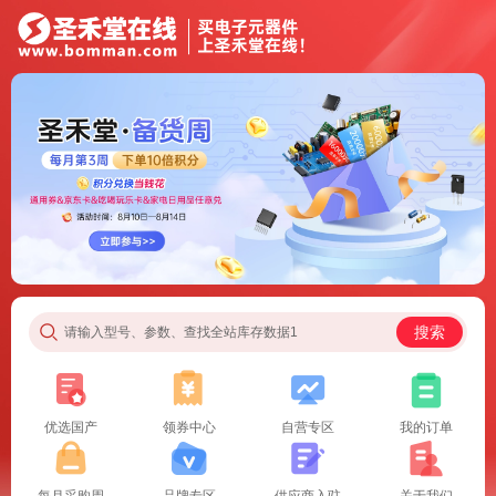
搜索
请输入型号、参数、查找全站库存数据1
优选国产
领券中心
自营专区
我的订单
每月采购周
品牌专区
供应商入驻
关于我们