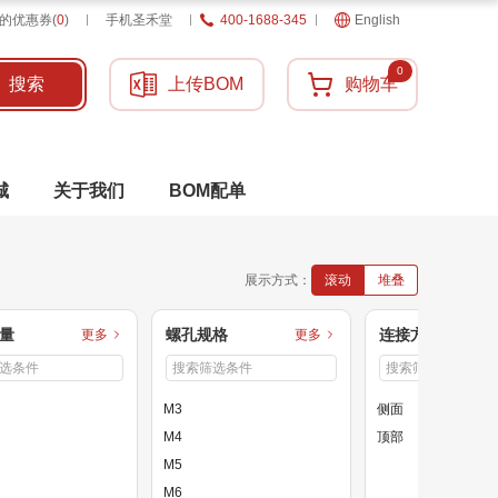
的优惠券
(
0
)
手机圣禾堂
400-1688-345
English
0
搜索
上传BOM
购物车
城
关于我们
BOM配单
展示方式：
滚动
堆叠
量
螺孔规格
连接方向
更多
更多
M3
侧面
M4
顶部
M5
M6