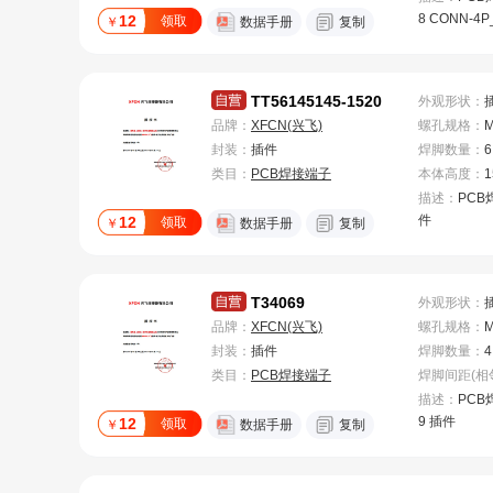
8 CONN-4P
12
领取
￥
数据手册
复制
M
TT56145145-1520
外观形状
：
品牌：
XFCN(兴飞)
螺孔规格
：
封装：
插件
焊脚数量
：
6
类目：
PCB焊接端子
本体高度
：
1
描述：
PCB
件
12
领取
￥
数据手册
复制
T34069
外观形状
：
品牌：
XFCN(兴飞)
螺孔规格
：
封装：
插件
焊脚数量
：
4
类目：
PCB焊接端子
描述：
PCB
9 插件
12
领取
￥
数据手册
复制