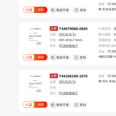
描述：
PCB
脚 本体高度6
12
领取
￥
数据手册
复制
T44079080-0920
外观形状
：
品牌：
XFCN(兴飞)
螺孔规格
：
封装：
DIP-4P,8x7.9mm
焊脚数量
：
4
类目：
PCB焊接端子
描述：
PCB
4螺钉四脚 H
12
领取
￥
数据手册
复制
T44106100-1070
描述：
PCB
脚 50A 本体
品牌：
XFCN(兴飞)
铜
封装：
-
类目：
PCB焊接端子
12
领取
￥
数据手册
复制