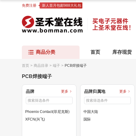
免费注册
新人首月包邮988大礼包
商品分类
首页
库存现货
首页
>
商品目录
>
端子
>
PCB焊接端子
PCB焊接端子
品牌
品牌归属地
更多
更多
Phoenix Contact(菲尼克斯)
中国大陆
XFCN(兴飞)
国际