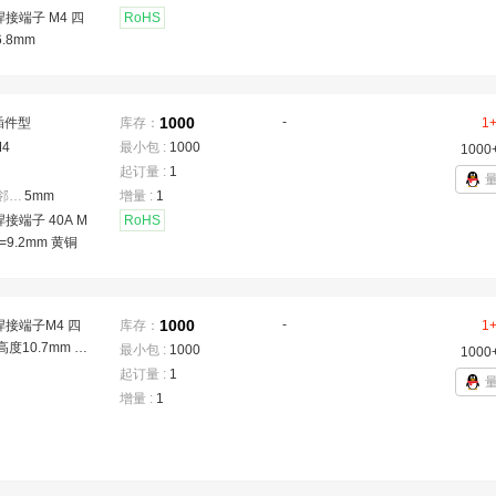
焊接端子 M4 四
RoHS
.8mm
1000
-
插件型
库存：
1
M4
最小包 :
1000
1000
起订量 :
1
焊脚间距(相邻)
：
5mm
增量 :
1
焊接端子 40A M
RoHS
=9.2mm 黄铜
1000
-
焊接端子M4 四
库存：
1
高度10.7mm 黄
最小包 :
1000
1000
起订量 :
1
增量 :
1