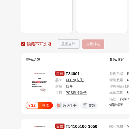
隐藏不可选项
重置全部
应用筛选
型号/品牌
参数/描述
T34001
外观形状
：
品牌：
XFCN(兴飞)
焊脚数量
：
4
封装：
插件
类目：
PCB焊接端子
本体高度
：
8
描述：
四脚 
焊接端子
12
领取
￥
数据手册
复制
T54105100-1050
螺孔规格
：