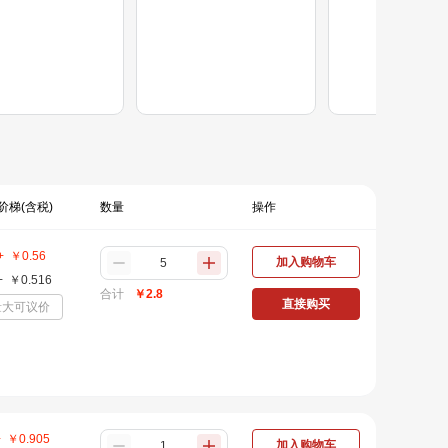
阶梯(含税)
数量
操作
+
￥
0.56
加入购物车
+
￥
0.516
合计
￥
2.8
直接购买
量大可议价
+
￥
0.905
加入购物车