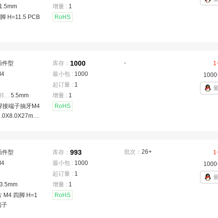
1.5mm
增量 :
1
脚 H=11.5 PCB
RoHS
1000
-
插件型
库存：
1
M4
最小包 :
1000
1000
起订量 :
1
焊脚间距(相邻)
：
5.5mm
增量 :
1
焊接端子抽牙M4
RoHS
.0X8.0X27mm
993
批次：
26+
插件型
库存：
1
M4
最小包 :
1000
1000
起订量 :
1
3.5mm
增量 :
1
 M4 四脚 H=1
RoHS
端子