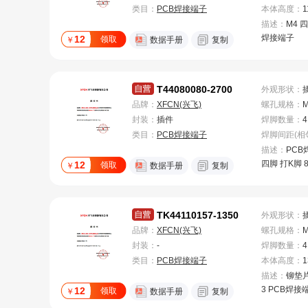
类目：
PCB焊接端子
本体高度
：
1
描述：
M4 四
焊接端子
12
领取
￥
数据手册
复制
T44080080-2700
外观形状
：
品牌：
XFCN(兴飞)
螺孔规格
：
封装：
插件
焊脚数量
：
4
类目：
PCB焊接端子
描述：
PCB
四脚 打K脚 8
12
领取
￥
数据手册
复制
T1.0 镀雾锡
TK44110157-1350
外观形状
：
品牌：
XFCN(兴飞)
螺孔规格
：
封装：
-
焊脚数量
：
4
类目：
PCB焊接端子
本体高度
：
1
描述：
铆垫片
3 PCB焊接
12
领取
￥
数据手册
复制