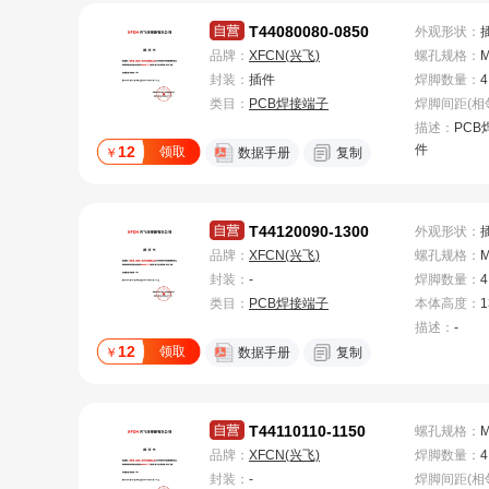
T44080080-0850
外观形状
：
品牌：
XFCN(兴飞)
螺孔规格
：
封装：
插件
焊脚数量
：
4
类目：
PCB焊接端子
描述：
PCB
件
12
领取
￥
数据手册
复制
T44120090-1300
外观形状
：
品牌：
XFCN(兴飞)
螺孔规格
：
封装：
-
焊脚数量
：
4
类目：
PCB焊接端子
本体高度
：
描述：
-
12
领取
￥
数据手册
复制
T44110110-1150
螺孔规格
：
品牌：
XFCN(兴飞)
焊脚数量
：
4
封装：
-