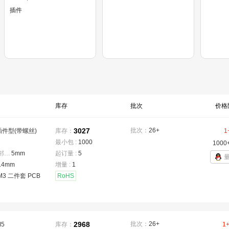
插件
库存
批次
价格
3027
批次：
26+
插件型(带螺丝)
库存：
1
最小包 :
1000
1000
焊脚间距(相邻)
：
5mm
起订量 :
5
.4mm
增量 :
1
M3 二件套 PCB
RoHS
2968
批次：
26+
M5
库存：
1