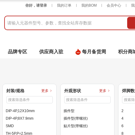
你好，请登录
我的订单
我的BOM
会员中心
我
品牌专区
供应商入驻
每月备货周
积分商
封装/规格
外观形状
焊脚数
更多
更多
DIP-4P,12X10mm
插件型
2
DIP-4P,8X7.9mm
插件型(带螺丝)
4
SMD
贴片型(带螺丝)
6
TH-5P,P=2.5mm
8