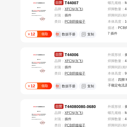
T44007
螺孔规格
：
品牌：
XFCN(兴飞)
焊脚数量
：
4
封装：
插件
类目：
PCB焊接端子
本体高度
：
1
描述：
PCB
7 插件
12
领取
￥
数据手册
复制
T44006
外观形状
：
品牌：
XFCN(兴飞)
焊脚数量
：
4
封装：
插件
类目：
PCB焊接端子
本体高度
：
9
描述：
四脚 
子额定电流
12
领取
￥
数据手册
复制
T44080080-0680
外观形状
：
品牌：
XFCN(兴飞)
螺孔规格
：
封装：
插件
焊脚数量
：
4
类目：
PCB焊接端子