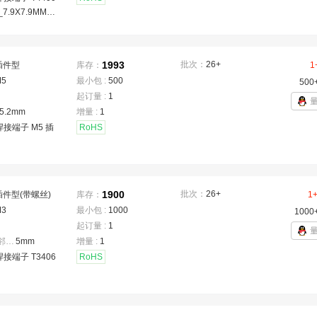
_7.9X7.9MM_T
1993
批次：
26+
插件型
库存：
1
M5
最小包 :
500
500
起订量 :
1
5.2mm
增量 :
1
焊接端子 M5 插
RoHS
1900
批次：
26+
插件型(带螺丝)
库存：
1
M3
最小包 :
1000
1000
起订量 :
1
焊脚间距(相邻)
：
5mm
增量 :
1
焊接端子 T3406
RoHS