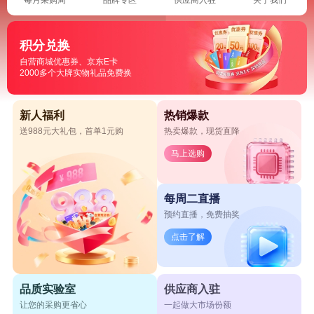
积分兑换
自营商城优惠券、京东E卡
2000多个大牌实物礼品免费换
新人福利
热销爆款
送988元大礼包，首单1元购
热卖爆款，现货直降
马上选购
每周二直播
预约直播，免费抽奖
点击了解
品质实验室
供应商入驻
让您的采购更省心
一起做大市场份额