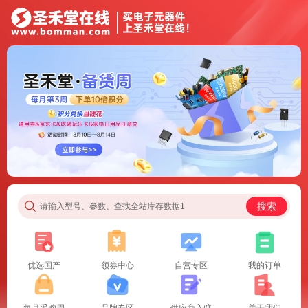
搜索
请输入型号、参数、查找全站库存数据1
优选国产
领券中心
自营专区
我的订单
每月采购周
品牌专区
供应商入驻
关于我们