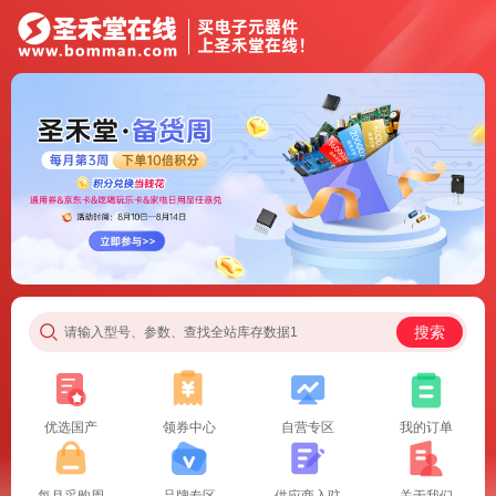
搜索
请输入型号、参数、查找全站库存数据1
优选国产
领券中心
自营专区
我的订单
每月采购周
品牌专区
供应商入驻
关于我们