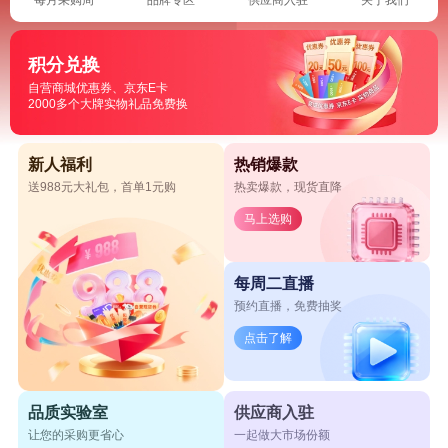
积分兑换
自营商城优惠券、京东E卡
2000多个大牌实物礼品免费换
新人福利
热销爆款
送988元大礼包，首单1元购
热卖爆款，现货直降
马上选购
每周二直播
预约直播，免费抽奖
点击了解
品质实验室
供应商入驻
让您的采购更省心
一起做大市场份额