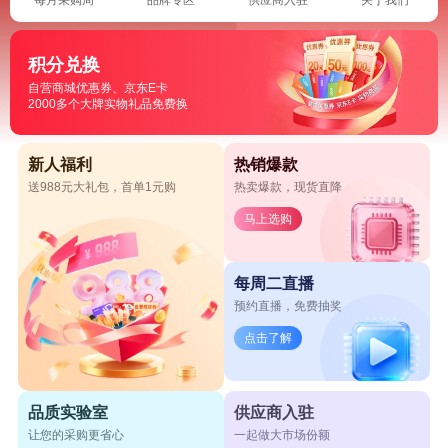
积分兑换
自营商城优惠券、京东E卡
2000多个大牌实物礼品免费换
新人福利
热销爆款
送988元大礼包，首单1元购
热卖爆款，现货直降
马上选购
每周二直播
预约直播，免费抽奖
点击了解
品质实验室
供应商入驻
让您的采购更省心
一起做大市场份额