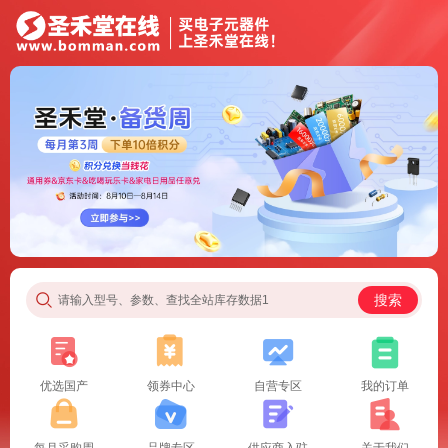
搜索
请输入型号、参数、查找全站库存数据1
优选国产
领券中心
自营专区
我的订单
每月采购周
品牌专区
供应商入驻
关于我们