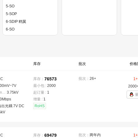
5-SO
5-SOP
6-SDIP 鸥翼
6-SO
8-DIP
8-SMD
8-SMD,鸥翼
8-SO
库存
批次
价格
8-SO TALL
76573
批次：
26+
DC
库存：
1+
00mV~7V
最小包 :
2000
2000
隔离电压(Vrms)
：
3.75kV
起订量 :
1
0Mbps
增量 :
1
出光耦 7V DC
RoHS
5kV
69479
批次：
两年内
DC
库存：
1+