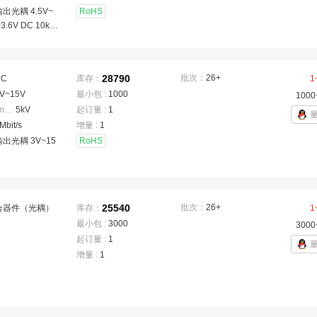
出光耦 4.5V~
RoHS
3.6V DC 10kV/
28790
批次：
26+
DC
库存：
1
V~15V
最小包 :
1000
1000
隔离电压(Vrms)
：
5kV
起订量 :
1
Mbit/s
增量 :
1
出光耦 3V~15
RoHS
25540
批次：
26+
合器件（光耦）
库存：
1
最小包 :
3000
3000
起订量 :
1
增量 :
1