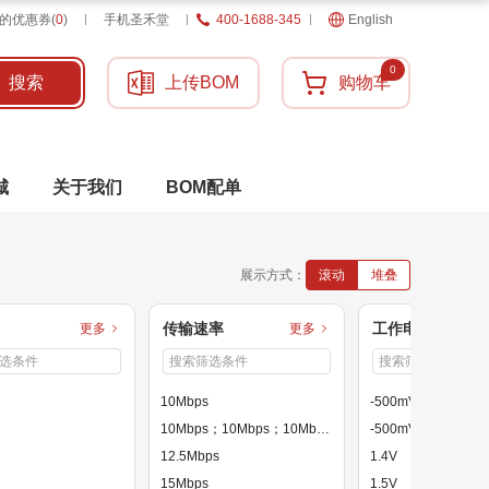
的优惠券
(
0
)
手机圣禾堂
400-1688-345
English
0
搜索
上传BOM
购物车
城
关于我们
BOM配单
展示方式：
滚动
堆叠
传输速率
工作电压
更多
更多
10Mbps
-500mV~18V
10Mbps；10Mbps；10Mbps；10Mbps；1Mbit/s
-500mV~30V
12.5Mbps
1.4V
15Mbps
1.5V