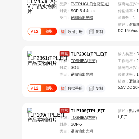
品牌：
EVERLIGHT(台湾亿光)
封装：
SOP-5-4.4mm
传输速率
：
1
类目：
逻辑输出光耦
通道数
：
1
描述：
逻辑输
DC 15kV/us
12
领取
￥
数据手册
复制
TLP2361(TPL,E(T
输入类型
：
品牌：
TOSHIBA(东芝)
工作电压
：
2
封装：
SO-5
类目：
逻辑输出光耦
传输速率
：
1
描述：
逻辑输
5.5V DC 20k
12
领取
￥
数据手册
复制
TLP109(TPL,E(T
描述：
贴片光耦
L,E(T
品牌：
TOSHIBA(东芝)
封装：
SOP-5
类目：
逻辑输出光耦