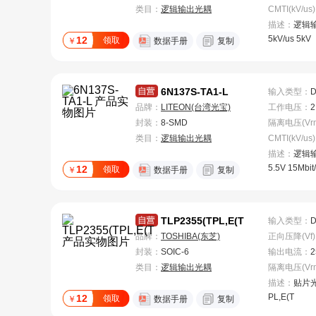
类目：
逻辑输出光耦
CMTI(kV/us)
描述：
逻辑输
5kV/us 5kV
12
领取
￥
数据手册
复制
6N137S-TA1-L
输入类型
：
品牌：
LITEON(台湾光宝)
工作电压
：
2
封装：
8-SMD
类目：
逻辑输出光耦
CMTI(kV/us)
描述：
逻辑输
5.5V 15Mbit
12
领取
￥
数据手册
复制
TLP2355(TPL,E(T
输入类型
：
品牌：
TOSHIBA(东芝)
正向压降(Vf)
封装：
SOIC-6
输出电流
：
2
类目：
逻辑输出光耦
描述：
贴片光耦
PL,E(T
12
领取
￥
数据手册
复制