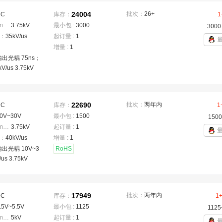
24004
批次：
26+
DC
库存：
1
隔离电压(Vrms)
：
3.75kV
最小包 :
3000
3000
：
35kV/us
起订量 :
1
增量 :
1
出光耦 75ns；
V/us 3.75kV
22690
批次：
两年内
DC
库存：
1
0V~30V
最小包 :
1500
1500
隔离电压(Vrms)
：
3.75kV
起订量 :
1
：
40kV/us
增量 :
1
出光耦 10V~3
RoHS
us 3.75kV
17949
批次：
两年内
DC
库存：
1
.5V~5.5V
最小包 :
1125
1125
隔离电压(Vrms)
：
5kV
起订量 :
1