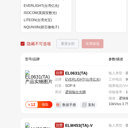
EVERLIGHT(台湾亿光)
ISOCOM(英国安数光)
LITEON(台湾光宝)
NQUNXIN(群芯微电子)
ON(安森美)
Orient(奥伦德)
隐藏不可选项
重置全部
应用筛选
RENESAS(瑞萨)
SHARP(夏普)
型号/品牌
参数/描述
Slkor(萨科微)
EL0631(TA)
输入类型
：
品牌：
EVERLIGHT(台湾亿光)
工作电压
：
9
封装：
SOP-8
类目：
逻辑输出光耦
传输速率
：
1
描述：
逻辑输
10kV/us 3.7
12
领取
￥
数据手册
复制
ELM453(TA)-V
输入类型
：