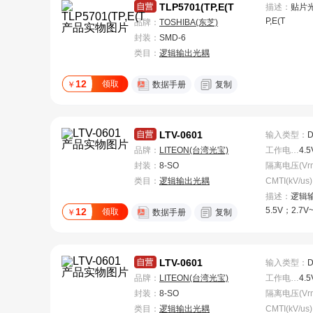
TLP5701(TP,E(T
描述：
贴片光耦
P,E(T
品牌：
TOSHIBA(东芝)
封装：
SMD-6
类目：
逻辑输出光耦
12
领取
￥
数据手册
复制
LTV-0601
输入类型
：
品牌：
LITEON(台湾光宝)
工作电压
：
封装：
8-SO
类目：
逻辑输出光耦
CMTI(kV/us)
描述：
逻辑输
5.5V；2.7V~
12
领取
￥
数据手册
复制
us 3.75kV
LTV-0601
输入类型
：
品牌：
LITEON(台湾光宝)
工作电压
：
封装：
8-SO
类目：
逻辑输出光耦
CMTI(kV/us)