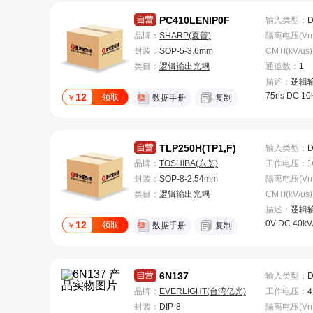
PC410LENIP0F
输入类型
：
品牌：
SHARP(夏普)
封装：
SOP-5-3.6mm
CMTI(kV/us)
类目：
逻辑输出光耦
通道数
：
1
描述：
逻辑输
75ns DC 10k
12
领取
￥
数据手册
复制
TLP250H(TP1,F)
输入类型
：
品牌：
TOSHIBA(东芝)
工作电压
：
1
封装：
SOP-8-2.54mm
类目：
逻辑输出光耦
CMTI(kV/us)
描述：
逻辑输
0V DC 40kV/
12
领取
￥
数据手册
复制
6N137
输入类型
：
品牌：
EVERLIGHT(台湾亿光)
工作电压
：
4
封装：
DIP-8