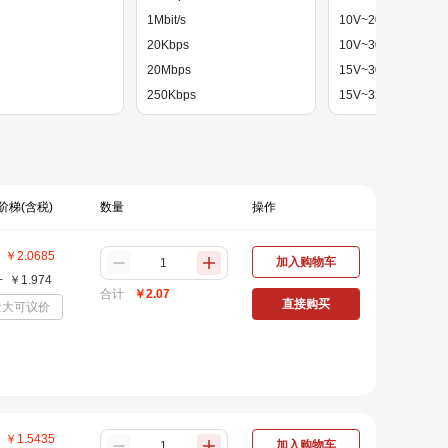
1Mbit/s
10V~20V
20Kbps
10V~30V
20Mbps
15V~30V
250Kbps
15V~32V
25Mbps
2.7V~24V
3Mbps
2.7V~3.3V
5Mbps
2.7V~3.6V
2.7V~3.6V；4.5V~5
阶梯(含税)
数量
操作
2.7V~5.5V
￥
2.0685
加入购物车
+
￥
1.974
合计
￥
2.07
直接购买
量大可议价
￥
1.5435
加入购物车