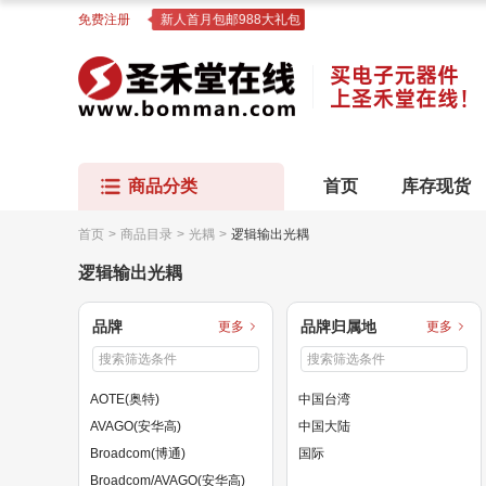
免费注册
新人首月包邮988大礼包
商品分类
首页
库存现货
首页
>
商品目录
>
光耦
>
逻辑输出光耦
逻辑输出光耦
品牌
品牌归属地
更多
更多
AOTE(奥特)
中国台湾
AVAGO(安华高)
中国大陆
Broadcom(博通)
国际
Broadcom/AVAGO(安华高)