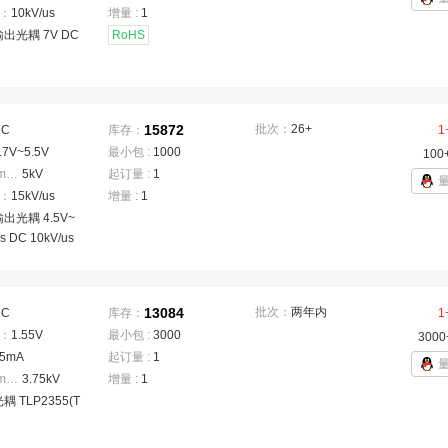
：
10kV/us
增量 :
1
出光耦 7V DC
RoHS
15872
批次：
26+
DC
库存：
1
.7V~5.5V
最小包 :
1000
100
隔离电压(Vrms)
：
5kV
起订量 :
1
：
15kV/us
增量 :
1
出光耦 4.5V~
/s DC 10kV/us
13084
批次：
两年内
DC
库存：
1
：
1.55V
最小包 :
3000
3000
5mA
起订量 :
1
隔离电压(Vrms)
：
3.75kV
增量 :
1
 TLP2355(T