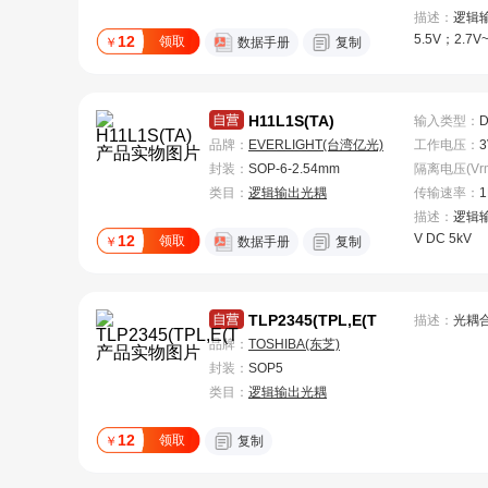
描述：
逻辑输
5.5V；2.7V~
12
领取
￥
数据手册
复制
us 3.75kV
H11L1S(TA)
输入类型
：
品牌：
EVERLIGHT(台湾亿光)
工作电压
：
3
封装：
SOP-6-2.54mm
类目：
逻辑输出光耦
传输速率
：
1
描述：
逻辑输
V DC 5kV
12
领取
￥
数据手册
复制
TLP2345(TPL,E(T
描述：
光耦
品牌：
TOSHIBA(东芝)
封装：
SOP5
类目：
逻辑输出光耦
12
领取
￥
复制