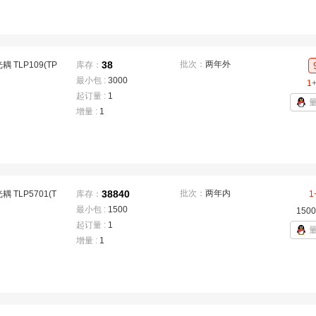
38
批次：
两年外
 TLP109(TP
库存：
最小包 :
3000
1
起订量 :
1
增量 :
1
38840
批次：
两年内
 TLP5701(T
库存：
1
最小包 :
1500
1500
起订量 :
1
增量 :
1