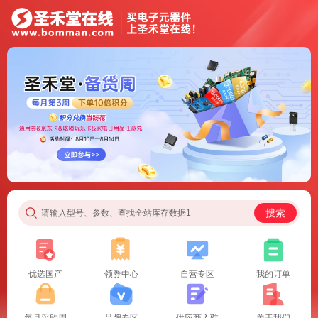
搜索
请输入型号、参数、查找全站库存数据1
优选国产
领券中心
自营专区
我的订单
每月采购周
品牌专区
供应商入驻
关于我们