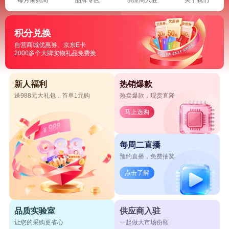
积分兑换
自营商城优惠券、京东E卡
2000多个大牌实物礼品免费换
新人福利
热销爆款
送988元大礼包，首单1元购
热卖爆款，现货直降
马上选购
每周二直播
预约直播，免费抽奖
点击了解
品质实验室
供应商入驻
让您的采购更省心
一起做大市场份额