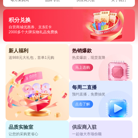
积分兑换
自营商城优惠券、京东E卡
2000多个大牌实物礼品免费换
新人福利
热销爆款
送988元大礼包，首单1元购
热卖爆款，现货直降
马上选购
每周二直播
预约直播，免费抽奖
点击了解
品质实验室
供应商入驻
让您的采购更省心
一起做大市场份额