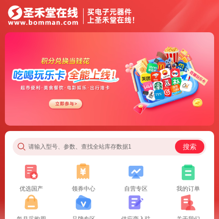
搜索
请输入型号、参数、查找全站库存数据1
优选国产
领券中心
自营专区
我的订单
每月采购周
品牌专区
供应商入驻
关于我们