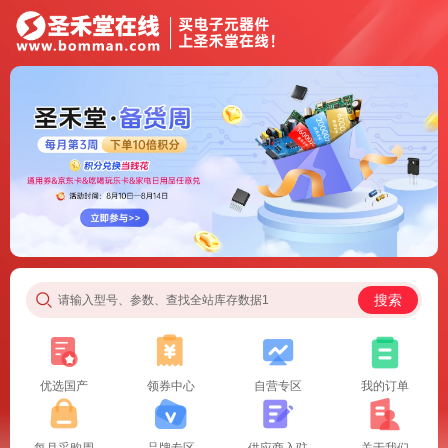
搜索
请输入型号、参数、查找全站库存数据1
优选国产
领券中心
自营专区
我的订单
每月采购周
品牌专区
供应商入驻
关于我们