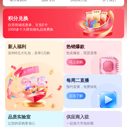
积分兑换
自营商城优惠券、京东E卡
2000多个大牌实物礼品免费换
新人福利
热销爆款
送988元大礼包，首单1元购
热卖爆款，现货直降
马上选购
每周二直播
预约直播，免费抽奖
点击了解
品质实验室
供应商入驻
让您的采购更省心
一起做大市场份额