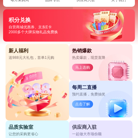
积分兑换
自营商城优惠券、京东E卡
2000多个大牌实物礼品免费换
新人福利
热销爆款
送988元大礼包，首单1元购
热卖爆款，现货直降
马上选购
每周二直播
预约直播，免费抽奖
点击了解
品质实验室
供应商入驻
让您的采购更省心
一起做大市场份额