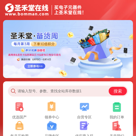
搜索
请输入型号、参数、查找全站库存数据1
优选国产
领券中心
自营专区
我的订单
每月采购周
品牌专区
供应商入驻
关于我们