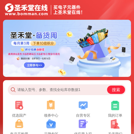
搜索
请输入型号、参数、查找全站库存数据1
优选国产
领券中心
自营专区
我的订单
每月采购周
品牌专区
供应商入驻
关于我们