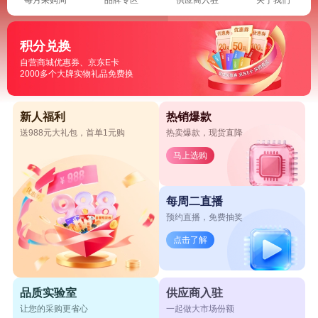
积分兑换
自营商城优惠券、京东E卡
2000多个大牌实物礼品免费换
新人福利
热销爆款
送988元大礼包，首单1元购
热卖爆款，现货直降
马上选购
每周二直播
预约直播，免费抽奖
点击了解
品质实验室
供应商入驻
让您的采购更省心
一起做大市场份额