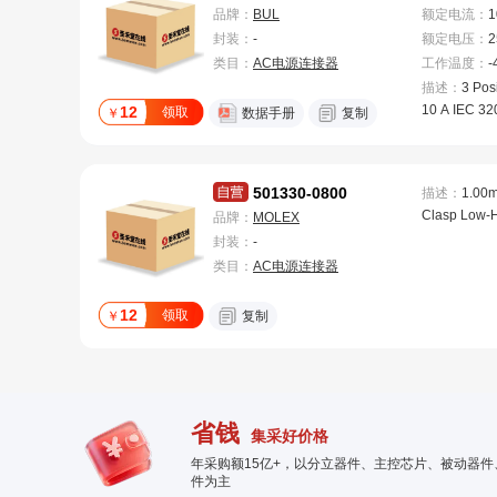
品牌：
BUL
额定电流
：
1
列为大多数
封装：
-
额定电压
：
2
应用提供了
方式和终端的
类目：
AC电源连接器
工作温度
：
-
固定、卡扣式
描述：
3 Pos
CB 安装版本,
10 A IEC 32
12
领取
￥
数据手册
复制
片、4.8 和 
cle Male Bl
片、螺丝端子
y
本。此外还
501330-0800
描述：
1.00m
定和安全盖
Clasp Low-
品牌：
MOLEX
色模制外,大
tacle Crimp 
色或灰色可供
封装：
-
e Row, Inner
与 OEM 
类目：
AC电源连接器
8 Circuits, W
颜色(需符合
求)。
12
领取
￥
复制
省钱
集采好价格
年采购额15亿+，以分立器件、主控芯片、被动器
件为主