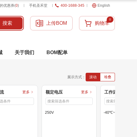
的优惠券
(
0
)
手机圣禾堂
400-1688-345
English
0
搜索
上传BOM
购物车
城
关于我们
BOM配单
展示方式：
滚动
堆叠
流
额定电压
工作温度
更多
更多
250V
-40℃~+70℃