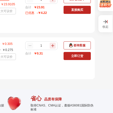
￥
23.9105
合计
￥
23.91
直接购买
量大可议价
已优惠
-￥
4.22
收起
+
￥
0.305
咨询客服
+
￥
0.275
合计
￥
0.31
立即订货
量大可议价
省心
品质有保障
数据
取得CNAS、CMA认证，遵循AS6081国际防伪
标准