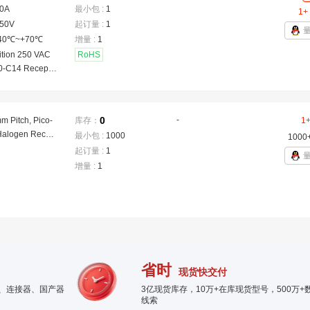
0A
最小包 :
1
电源设备和电缆
1+
50V
起订量 :
1
解决方案。安装
组合包括:法兰
40℃~+70℃
增量 :
1
面板安装和 P
ition 250 VAC
RoHS
以及 2.8/焊
0-C14 Recepta
6.3 快速连接
ades Power Entr
和 PC 溢出版
有绝缘护套、固
0
-
m Pitch, Pico-
库存：
1
。除了标准的黑
Halogen Recep
多数款式还有白
最小包 :
1000
1000
Housing, Singl
选择,也可提供
起订量 :
1
 Positive Lock,
设备相匹配的特殊
增量 :
1
hite
产品批准要
省时
现货快交付
件、连接器、国产器
3亿现货库存，10万+在库现货型号，500万+
线索