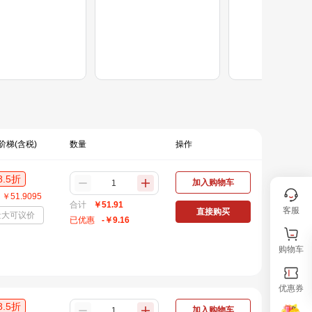
阶梯(含税)
数量
操作
8.5
折
加入购物车
￥
51.9095
合计
￥
51.91
客服
直接购买
量大可议价
已优惠
-￥
9.16
购物车
优惠券
8.5
折
加入购物车