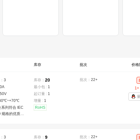
库存
批次
价格
20
批次：
22+
：
3
库存：
0A
最小包 :
1
1+
50V
起订量 :
1
40℃~+70℃
增量 :
1
系列符合 IEC
RoHS
20 规格的优质电
口、出线口和连
L、CSA、VDE
额定值高达 20
9
批次：
22+
：
3
库存：
UL),这些连接器系