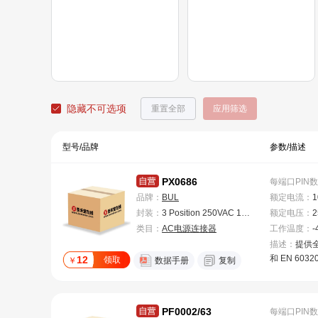
隐藏不可选项
重置全部
应用筛选
型号/品牌
参数/描述
PX0686
每端口PIN数
品牌：
BUL
额定电流
：
1
封装：
3 Position 250VAC 10A Plug Male Blade IEC 320-2-2/E Power Entry Connector
额定电压
：
2
类目：
AC电源连接器
工作温度
：
-
描述：
提供全
和 EN 603
12
领取
￥
数据手册
复制
源额定进线
接器,带有 U
等认证。电气
PF0002/63
每端口PIN数
A、250V(