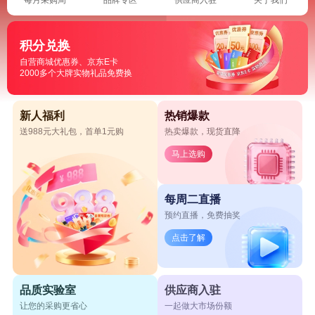
积分兑换
自营商城优惠券、京东E卡
2000多个大牌实物礼品免费换
新人福利
热销爆款
送988元大礼包，首单1元购
热卖爆款，现货直降
马上选购
每周二直播
预约直播，免费抽奖
点击了解
品质实验室
供应商入驻
让您的采购更省心
一起做大市场份额