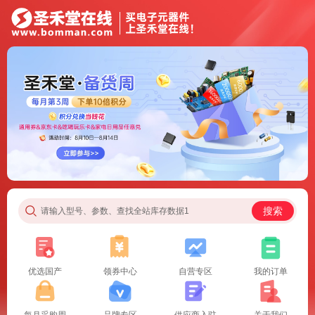
搜索
请输入型号、参数、查找全站库存数据1
优选国产
领券中心
自营专区
我的订单
每月采购周
品牌专区
供应商入驻
关于我们