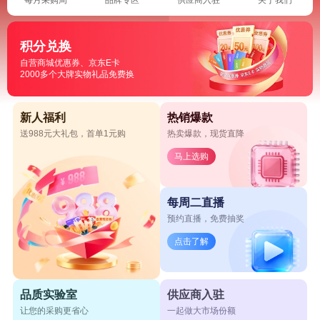
积分兑换
自营商城优惠券、京东E卡
2000多个大牌实物礼品免费换
新人福利
热销爆款
送988元大礼包，首单1元购
热卖爆款，现货直降
马上选购
每周二直播
预约直播，免费抽奖
点击了解
品质实验室
供应商入驻
让您的采购更省心
一起做大市场份额