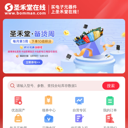
搜索
请输入型号、参数、查找全站库存数据1
优选国产
领券中心
自营专区
我的订单
每月采购周
品牌专区
供应商入驻
关于我们