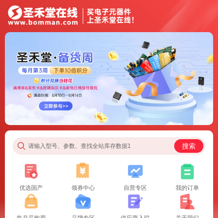
搜索
请输入型号、参数、查找全站库存数据1
优选国产
领券中心
自营专区
我的订单
每月采购周
品牌专区
供应商入驻
关于我们