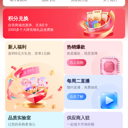
积分兑换
自营商城优惠券、京东E卡
2000多个大牌实物礼品免费换
新人福利
热销爆款
送988元大礼包，首单1元购
热卖爆款，现货直降
马上选购
每周二直播
预约直播，免费抽奖
点击了解
品质实验室
供应商入驻
让您的采购更省心
一起做大市场份额