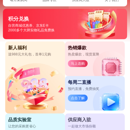
积分兑换
自营商城优惠券、京东E卡
2000多个大牌实物礼品免费换
新人福利
热销爆款
送988元大礼包，首单1元购
热卖爆款，现货直降
马上选购
每周二直播
预约直播，免费抽奖
点击了解
品质实验室
供应商入驻
让您的采购更省心
一起做大市场份额