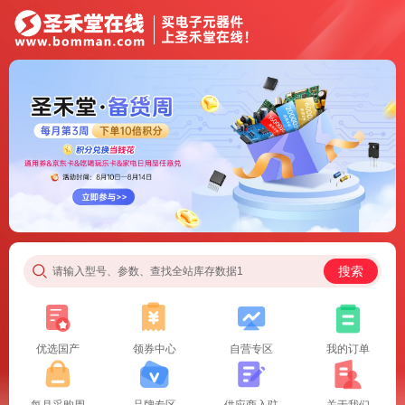
搜索
请输入型号、参数、查找全站库存数据1
优选国产
领券中心
自营专区
我的订单
每月采购周
品牌专区
供应商入驻
关于我们