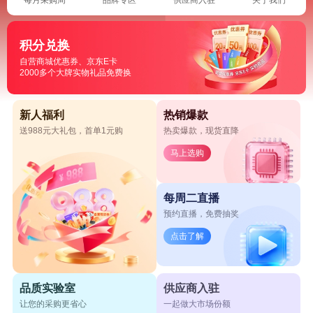
积分兑换
自营商城优惠券、京东E卡
2000多个大牌实物礼品免费换
新人福利
热销爆款
送988元大礼包，首单1元购
热卖爆款，现货直降
马上选购
每周二直播
预约直播，免费抽奖
点击了解
品质实验室
供应商入驻
让您的采购更省心
一起做大市场份额