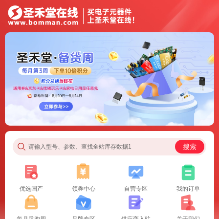
搜索
请输入型号、参数、查找全站库存数据1
优选国产
领券中心
自营专区
我的订单
每月采购周
品牌专区
供应商入驻
关于我们