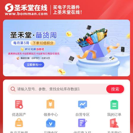
搜索
请输入型号、参数、查找全站库存数据1
优选国产
领券中心
自营专区
我的订单
每月采购周
品牌专区
供应商入驻
关于我们