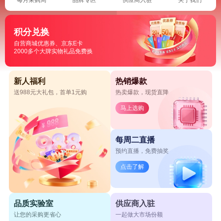
积分兑换
自营商城优惠券、京东E卡
2000多个大牌实物礼品免费换
新人福利
热销爆款
送988元大礼包，首单1元购
热卖爆款，现货直降
马上选购
每周二直播
预约直播，免费抽奖
点击了解
品质实验室
供应商入驻
让您的采购更省心
一起做大市场份额