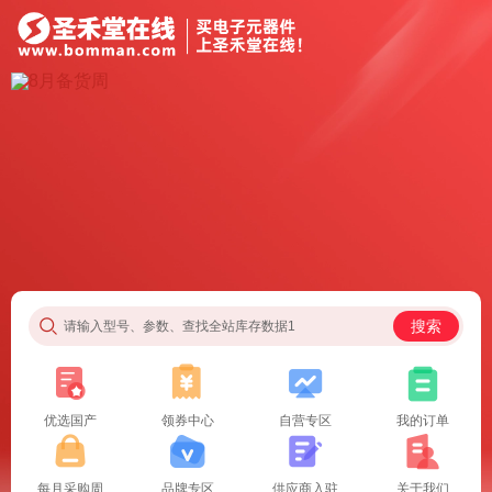
搜索
请输入型号、参数、查找全站库存数据1
优选国产
领券中心
自营专区
我的订单
每月采购周
品牌专区
供应商入驻
关于我们