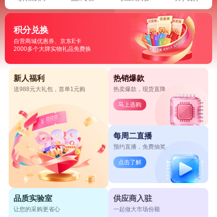
积分兑换
自营商城优惠券、京东E卡
2000多个大牌实物礼品免费换
新人福利
热销爆款
送988元大礼包，首单1元购
热卖爆款，现货直降
马上选购
每周二直播
预约直播，免费抽奖
点击了解
品质实验室
供应商入驻
让您的采购更省心
一起做大市场份额