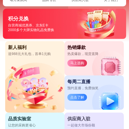
积分兑换
自营商城优惠券、京东E卡
2000多个大牌实物礼品免费换
新人福利
热销爆款
送988元大礼包，首单1元购
热卖爆款，现货直降
马上选购
每周二直播
预约直播，免费抽奖
点击了解
品质实验室
供应商入驻
让您的采购更省心
一起做大市场份额