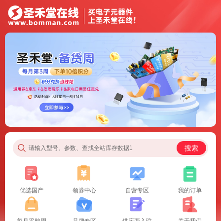
搜索
请输入型号、参数、查找全站库存数据1
优选国产
领券中心
自营专区
我的订单
每月采购周
品牌专区
供应商入驻
关于我们