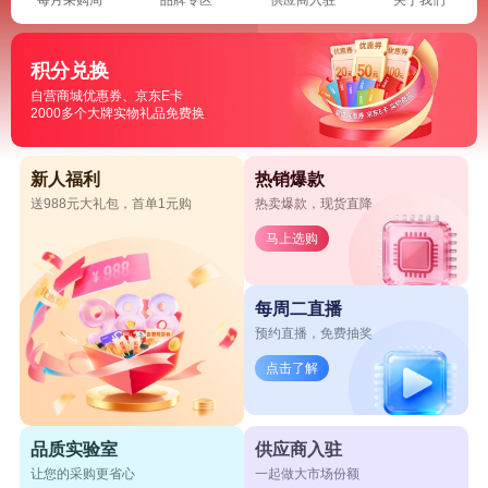
积分兑换
自营商城优惠券、京东E卡
2000多个大牌实物礼品免费换
新人福利
热销爆款
送988元大礼包，首单1元购
热卖爆款，现货直降
马上选购
每周二直播
预约直播，免费抽奖
点击了解
品质实验室
供应商入驻
让您的采购更省心
一起做大市场份额