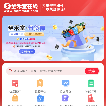
搜索
请输入型号、参数、查找全站库存数据1
优选国产
领券中心
自营专区
我的订单
每月采购周
品牌专区
供应商入驻
关于我们