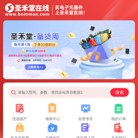
搜索
请输入型号、参数、查找全站库存数据1
优选国产
领券中心
自营专区
我的订单
每月采购周
品牌专区
供应商入驻
关于我们