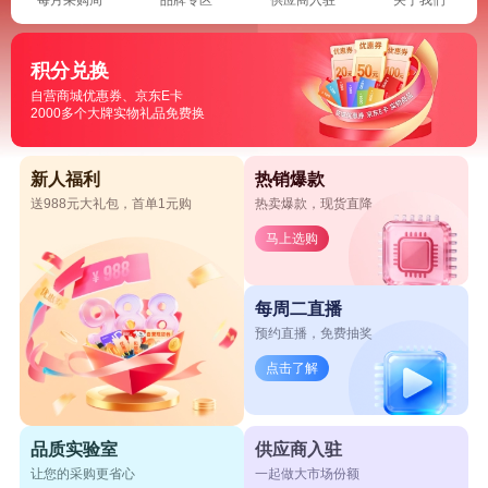
积分兑换
自营商城优惠券、京东E卡
2000多个大牌实物礼品免费换
新人福利
热销爆款
送988元大礼包，首单1元购
热卖爆款，现货直降
马上选购
每周二直播
预约直播，免费抽奖
点击了解
品质实验室
供应商入驻
让您的采购更省心
一起做大市场份额