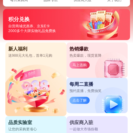
积分兑换
自营商城优惠券、京东E卡
2000多个大牌实物礼品免费换
新人福利
热销爆款
送988元大礼包，首单1元购
热卖爆款，现货直降
马上选购
每周二直播
预约直播，免费抽奖
点击了解
品质实验室
供应商入驻
让您的采购更省心
一起做大市场份额