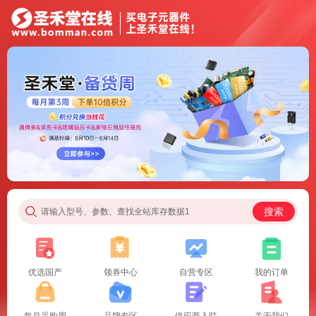
搜索
请输入型号、参数、查找全站库存数据1
优选国产
领券中心
自营专区
我的订单
每月采购周
品牌专区
供应商入驻
关于我们