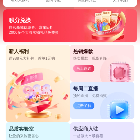
积分兑换
自营商城优惠券、京东E卡
2000多个大牌实物礼品免费换
新人福利
热销爆款
送988元大礼包，首单1元购
热卖爆款，现货直降
马上选购
每周二直播
预约直播，免费抽奖
点击了解
品质实验室
供应商入驻
让您的采购更省心
一起做大市场份额