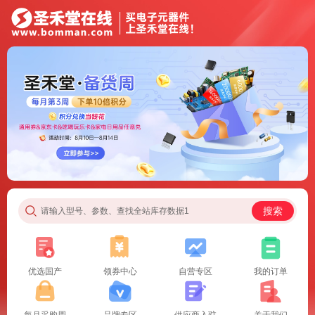
搜索
请输入型号、参数、查找全站库存数据1
优选国产
领券中心
自营专区
我的订单
每月采购周
品牌专区
供应商入驻
关于我们