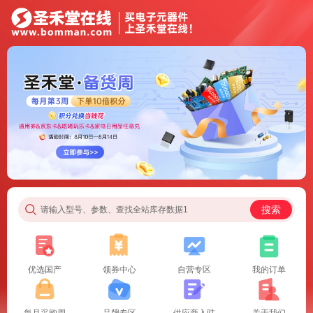
搜索
请输入型号、参数、查找全站库存数据1
优选国产
领券中心
自营专区
我的订单
每月采购周
品牌专区
供应商入驻
关于我们