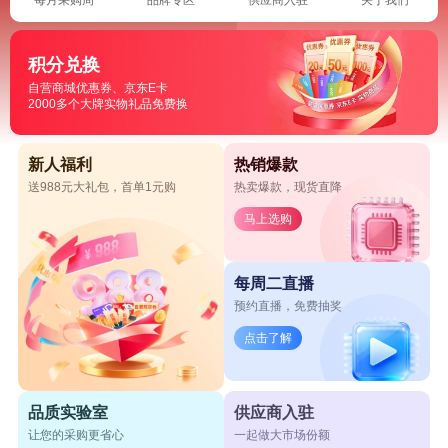
积分兑换
自营商城优惠券、京东E卡
2000多个大牌实物礼品免费换
新人福利
热销爆款
送988元大礼包，首单1元购
热卖爆款，现货直降
马上选购
每周二直播
预约直播，免费抽奖
点击了解
品质实验室
供应商入驻
让您的采购更省心
一起做大市场份额