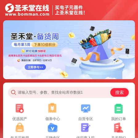
搜索
请输入型号、参数、查找全站库存数据1
优选国产
领券中心
自营专区
我的订单
每月采购周
品牌专区
供应商入驻
关于我们