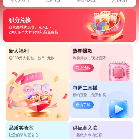
积分兑换
自营商城优惠券、京东E卡
2000多个大牌实物礼品免费换
新人福利
热销爆款
送988元大礼包，首单1元购
热卖爆款，现货直降
马上选购
每周二直播
预约直播，免费抽奖
点击了解
品质实验室
供应商入驻
让您的采购更省心
一起做大市场份额