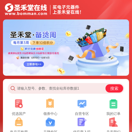
搜索
请输入型号、参数、查找全站库存数据1
优选国产
领券中心
自营专区
我的订单
每月采购周
品牌专区
供应商入驻
关于我们