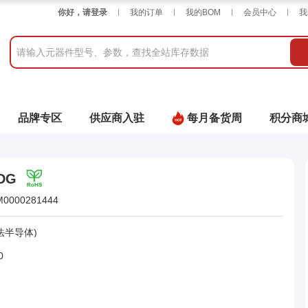
你好，请登录
我的订单
我的BOM
会员中心
我
品牌专区
供应商入驻
每月备货周
积分商
DG
M0000281444
法半导体)
0