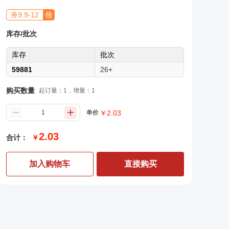
券
9.9
-
12
领
库存/批次
库存
批次
59881
26+
购买数量
起订量：1，增量：1
单价
￥
2.03
2.03
合计：
￥
加入购物车
直接购买