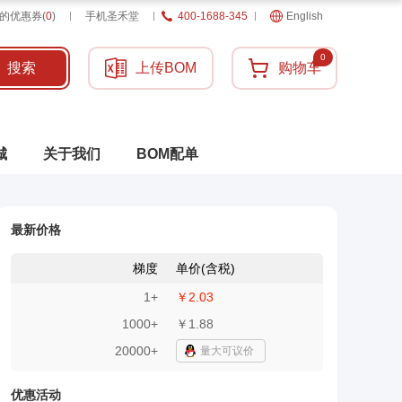
的优惠券
(
0
)
手机圣禾堂
400-1688-345
English
0
搜索
上传BOM
购物车
城
关于我们
BOM配单
最新价格
梯度
单价(含税)
1
+
￥2.03
1000
+
￥1.88
20000+
量大可议价
优惠活动