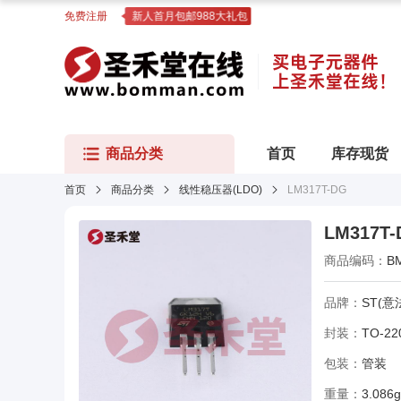
免费注册
新人首月包邮988大礼包
商品分类
首页
库存现货
首页
商品分类
线性稳压器(LDO)
LM317T-DG
LM317T-
商品编码：
B
品牌：
ST(意
封装：
TO-22
包装：
管装
重量：
3.086g