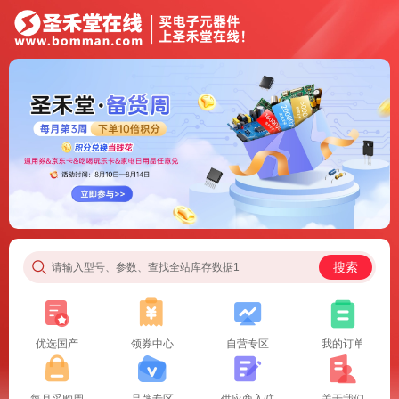
搜索
请输入型号、参数、查找全站库存数据1
优选国产
领券中心
自营专区
我的订单
每月采购周
品牌专区
供应商入驻
关于我们