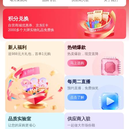
积分兑换
自营商城优惠券、京东E卡
2000多个大牌实物礼品免费换
新人福利
热销爆款
送988元大礼包，首单1元购
热卖爆款，现货直降
马上选购
每周二直播
预约直播，免费抽奖
点击了解
品质实验室
供应商入驻
让您的采购更省心
一起做大市场份额