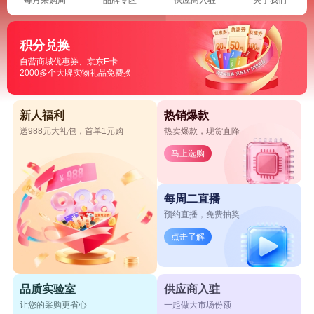
积分兑换
自营商城优惠券、京东E卡
2000多个大牌实物礼品免费换
新人福利
热销爆款
送988元大礼包，首单1元购
热卖爆款，现货直降
马上选购
每周二直播
预约直播，免费抽奖
点击了解
品质实验室
供应商入驻
让您的采购更省心
一起做大市场份额