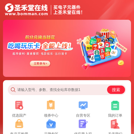
搜索
请输入型号、参数、查找全站库存数据1
优选国产
领券中心
自营专区
我的订单
每月采购周
品牌专区
供应商入驻
关于我们