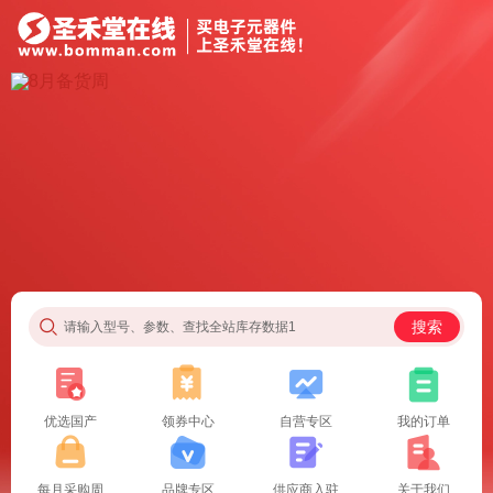
搜索
请输入型号、参数、查找全站库存数据1
优选国产
领券中心
自营专区
我的订单
每月采购周
品牌专区
供应商入驻
关于我们