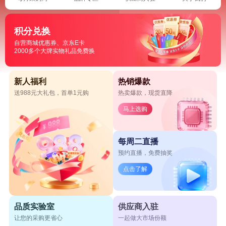
积分兑换
自营商城优惠券、京东E卡
2000多个大牌实物礼品免费换
新人福利
热销爆款
送988元大礼包，首单1元购
热卖爆款，现货直降
马上选购
每周二直播
预约直播，免费抽奖
点击了解
品质实验室
供应商入驻
让您的采购更省心
一起做大市场份额