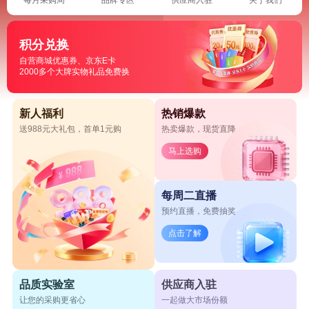
积分兑换
自营商城优惠券、京东E卡
2000多个大牌实物礼品免费换
新人福利
热销爆款
送988元大礼包，首单1元购
热卖爆款，现货直降
马上选购
每周二直播
预约直播，免费抽奖
点击了解
品质实验室
供应商入驻
让您的采购更省心
一起做大市场份额