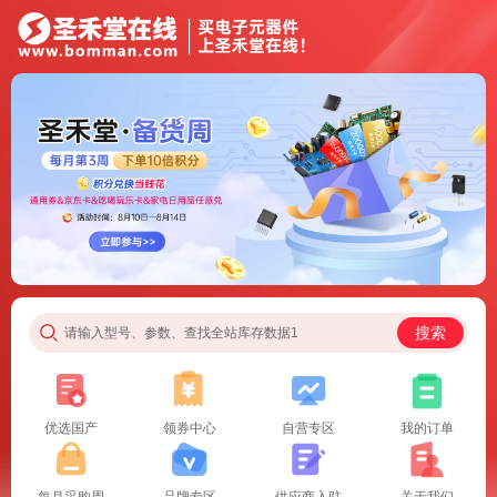
搜索
请输入型号、参数、查找全站库存数据1
优选国产
领券中心
自营专区
我的订单
每月采购周
品牌专区
供应商入驻
关于我们