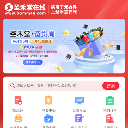
搜索
请输入型号、参数、查找全站库存数据1
优选国产
领券中心
自营专区
我的订单
每月采购周
品牌专区
供应商入驻
关于我们