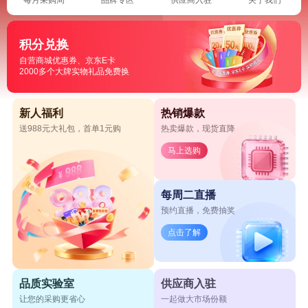
积分兑换
自营商城优惠券、京东E卡
2000多个大牌实物礼品免费换
新人福利
热销爆款
送988元大礼包，首单1元购
热卖爆款，现货直降
马上选购
每周二直播
预约直播，免费抽奖
点击了解
品质实验室
供应商入驻
让您的采购更省心
一起做大市场份额