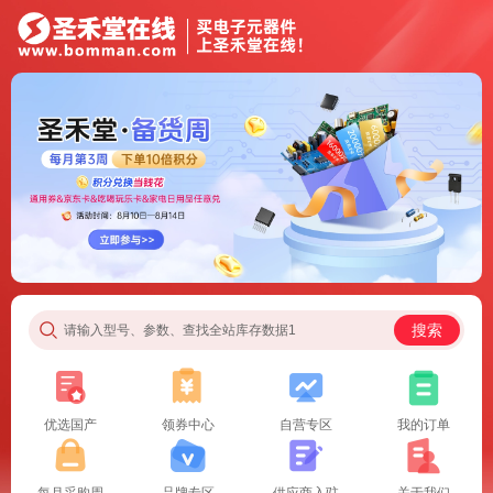
搜索
请输入型号、参数、查找全站库存数据1
优选国产
领券中心
自营专区
我的订单
每月采购周
品牌专区
供应商入驻
关于我们