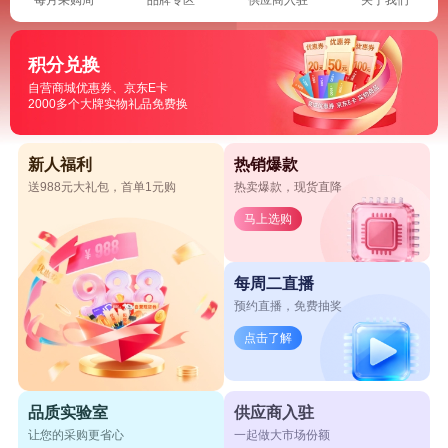
积分兑换
自营商城优惠券、京东E卡
2000多个大牌实物礼品免费换
新人福利
热销爆款
送988元大礼包，首单1元购
热卖爆款，现货直降
马上选购
每周二直播
预约直播，免费抽奖
点击了解
品质实验室
供应商入驻
让您的采购更省心
一起做大市场份额