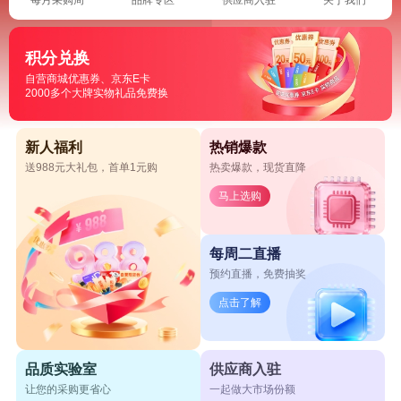
积分兑换
自营商城优惠券、京东E卡
2000多个大牌实物礼品免费换
新人福利
热销爆款
送988元大礼包，首单1元购
热卖爆款，现货直降
马上选购
每周二直播
预约直播，免费抽奖
点击了解
品质实验室
供应商入驻
让您的采购更省心
一起做大市场份额