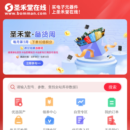
搜索
请输入型号、参数、查找全站库存数据1
优选国产
领券中心
自营专区
我的订单
每月采购周
品牌专区
供应商入驻
关于我们