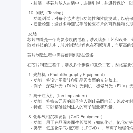
- 封装：将芯片放入封装中，连接引脚，并进行保护，
10. 测试（Testing）
- 功能测试：对每个芯片进行功能性和性能测试，以确
- 质量检测：通过多种测试手段检查芯片的可靠性和长
总结
芯片制造是一个高复杂度的过程，涉及诸多工艺和设备。
随着科技的进步，芯片制造过程也在不断演进，向更高的
芯片制造过程中需要使用到哪些设备
在芯片制造过程中，涉及多个步骤和复杂工艺，因此需要
1. 光刻机（Photolithography Equipment）
- 功能：将设计图案转印到晶圆表面的光刻胶上。
- 例子：深紫外光（DUV）光刻机、极紫外光（EUV）
2. 离子注入机（Ion Implanters）
- 功能：将掺杂元素的离子注入到硅晶圆内部，以改变
- 特点：可以精确控制注入的离子能量和剂量。
3. 化学气相沉积设备（CVD Equipment）
- 功能：用于在晶圆表面生长薄膜（如氧化硅、氮化硅
- 类型：低压化学气相沉积（LPCVD）、等离子增强化学