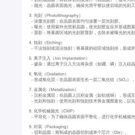
- 抛光：晶圆表面抛光，确保光滑平整以便后续的光刻
3. 光刻（Photolithography）
- 涂覆光刻胶：在晶圆表面均匀涂覆一层光刻胶。
- 曝光：使用紫外光照射晶圆，使光刻胶反应并形成图
- 显影：将暴露区域的光刻胶显影，去除未被曝光的光
4. 蚀刻（Etching）
- 干法蚀刻或湿法蚀刻：将暴露的硅区域蚀刻掉，形成
5. 离子注入（Ion Implantation）
- 掺杂：通过离子注入方法将杂质（如硼、磷）注入硅晶
6. 氧化（Oxidation）
- 形成氧化层：在晶圆表面生长一层二氧化硅（SiO₂）
7. 金属化（Metallization）
- 沉积金属层：在晶圆上沉积金属（如铝或铜），形成
- 光刻和蚀刻：使用光刻和蚀刻技术将金属图案化，以
8. 化学机械抛光（CMP）
- 平坦化：为了确保晶圆表面平整化，进行化学机械抛
9. 封装（Packaging）
- 切割晶圆：将制成的晶圆切割成单个芯片（Die）。