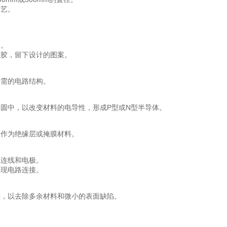
工艺。
案。
刻胶，留下设计的图案。
所需的电路结构。
圆中，以改变材料的电导性，形成P型或N型半导体。
，作为绝缘层或掩膜材料。
互连线和电极。
实现电路连接。
光，以去除多余材料和微小的表面缺陷。