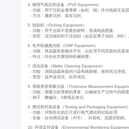
4. 物理气相沉积设备（PVD Equipment）
- 功能：用于沉积金属薄膜（如铝、铜）作为电路互连
- 方法：溅射沉积、蒸发沉积。
5. 蚀刻机（Etching Equipment）
- 功能：用于去除不需要的材料，形成电路图案。
- 类型：湿法蚀刻和干法蚀刻（如反应离子蚀刻，RIE）
6. 化学机械抛光机（CMP Equipment）
- 功能：将晶圆表面抛光平坦，以处理不同层面的高度
- 特点：结合化学腐蚀和机械研磨。
7. 清洗设备（Wafer Cleaning Equipment）
- 功能：清除晶圆表面的污染和残留物，保持高洁净度
- 类型：超声波清洗、化学清洗。
8. 薄膜厚度测量仪器（Thickness Measurement Equipm
- 功能：测量沉积薄膜的厚度，以确保生产过程中的精
- 例子：椭偏仪、X射线反射仪。
9. 测试和封装设备（Testing and Packaging Equipment
- 功能：对制造出的芯片进行电气测试和封装处理。
- 设备：自动测试设备（ATE）、封装机、晶圆切割机。
10. 环境监控设备（Environmental Monitoring Equipme