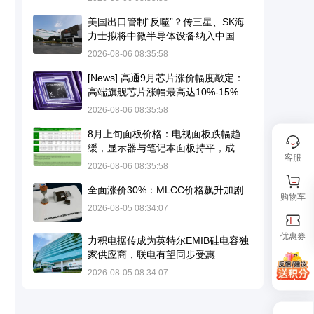
美国出口管制“反噬”？传三星、SK海
力士拟将中微半导体设备纳入中国晶
圆厂后备方案
2026-08-06 08:35:58
[News] 高通9月芯片涨价幅度敲定：
高端旗舰芯片涨幅最高达10%-15%
2026-08-06 08:35:58
8月上旬面板价格：电视面板跌幅趋
缓，显示器与笔记本面板持平，成本
客服
压力持续
2026-08-06 08:35:58
全面涨价30%：MLCC价格飙升加剧
购物车
2026-08-05 08:34:07
优惠券
力积电据传成为英特尔EMIB硅电容独
家供应商，联电有望同步受惠
2026-08-05 08:34:07