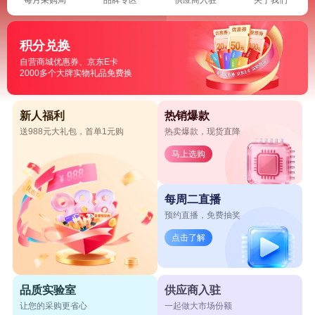
积分兑换
自营商城优惠券、京东E卡
2000多个大牌实物礼品免费换
新人福利
热销爆款
送988元大礼包，首单1元购
热卖爆款，现货直降
马上选购
每周二直播
预约直播，免费抽奖
点击了解
品质实验室
供应商入驻
让您的采购更省心
一起做大市场份额