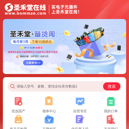
搜索
请输入型号、参数、查找全站库存数据1
优选国产
领券中心
自营专区
我的订单
每月采购周
品牌专区
供应商入驻
关于我们